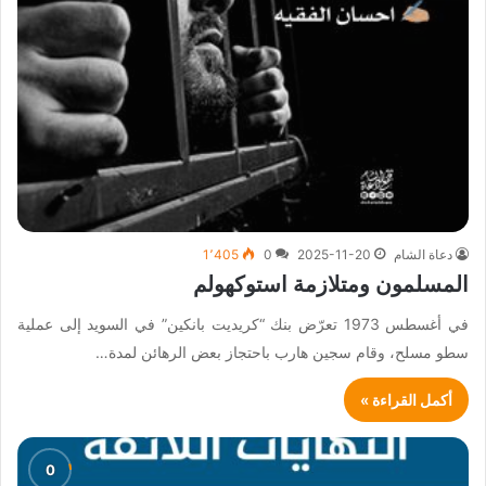
دعاة الشام
2025-11-20
0
1٬405
المسلمون ومتلازمة استوكهولم
في أغسطس 1973 تعرّض بنك “كريديت بانكين” في السويد إلى عملية
سطو مسلح، وقام سجين هارب باحتجاز بعض الرهائن لمدة…
أكمل القراءة »