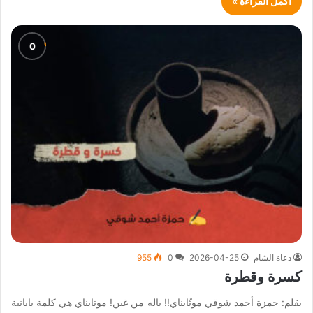
أكمل القراءة »
دعاة الشام
2026-04-25
0
955
كسرة وقطرة
بقلم: حمزة أحمد شوقي موتّايناي!! ياله من غبن! موتايناي هي كلمة يابانية