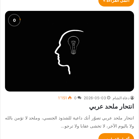
أكمل القراءة »
دعاة الشام
2026-05-03
0
1٬151
انتحار ملحد عربي
انتحار ملحد عربي تصوّر أنك داعية للشذوذ الجنسي، وملحد لا تؤمن بالله
ولا باليوم الآخر، لا تخشى عقابا ولا ترجو…