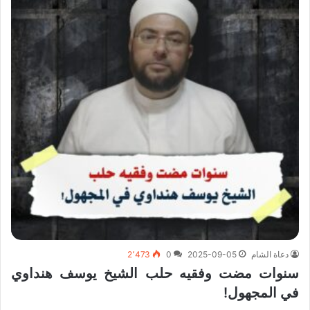
دعاة الشام
2025-09-05
0
2٬473
سنوات مضت وفقيه حلب الشيخ يوسف هنداوي
في المجهول!