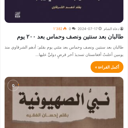
دعاة الشام
2024-07-17
0
1٬382
طالبان بعد سنتين ونصف وحماس بعد ٢٠٠ يوم
طالبان بعد سنتين ونصف وحماس بعد مئتي يوم بقلم: أدهم الشرقاوي منذ
يومين أعلنتْ أفغانستان تسديدَ آخر قرضٍ دوليٍّ عليها…
أكمل القراءة »