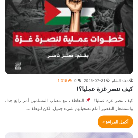
دعاة الشام
2025-07-31
0
1٬315
كيف ننصر غزة عمليا؟!
كيف ننصر غزة عمليا؟!
التعاطف مع مصاب المسلمين أمر رائع جدا،
واستشعار التقصير أمام تضحياتهم شيء جميل، لكن لنوظف…
أكمل القراءة »