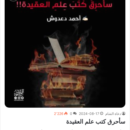
دعاة الشام
2024-08-17
0
2٬226
سأحرق كتب علم العقيدة