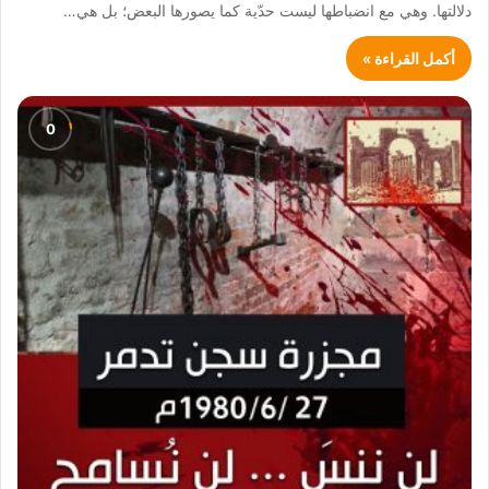
دلالتها. وهي مع انضباطها ليست حدّية كما يصورها البعض؛ بل هي…
أكمل القراءة »