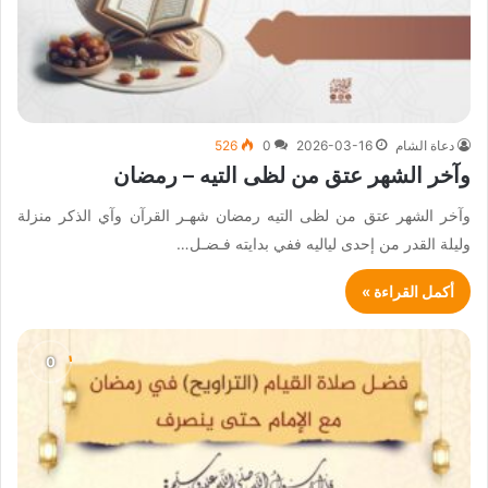
دعاة الشام
2026-03-16
0
526
وآخر الشهر عتق من لظى التيه – رمضان
وآخر الشهر عتق من لظى التيه رمضان شهـر القرآن وآي الذكر منزلة
وليلة القدر من إحدى لياليه ففي بدايته فـضـل…
أكمل القراءة »