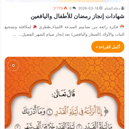
دعاة الشام
2026-03-16
0
3٬779
شهادات إنجاز رمضان للأطفال واليافعين
فكرة رائعة من تصاميم المبدعة #لمياء_ططري
لمكافئة وتشجيع
البنات والأولاد (الصغار واليافعين) بعد إنجاز صيام الشهر الفضيل… …
أكمل القراءة »