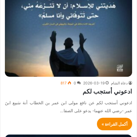
دعاة الشام
2026-03-19
0
817
ادعوني أستجب لكم
ادعوني أستجب لكم عن نافع مولى ابن عمر بن الخطاب أنهَ سَمِع ابنَ
عمر -رضي الله عنهما- يدعو على الصفا…
أكمل القراءة »