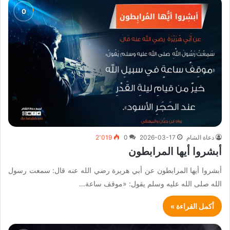
دعاة الشام
2026-03-17
0
2٬019
أبشروا أيها المرابطون
أبشروا أيها المرابطون عن أبي هريرة رضي الله عنه قال: سمعت رسول
الله صلى الله عليه وسلم يقول: «موقف ساعة…
أكمل القراءة »