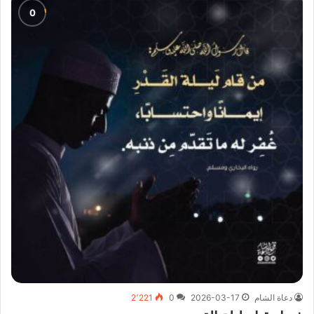
دعاة الشام
2026-03-17
0
2٬221