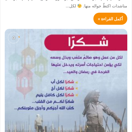
مناشدات اكتظّ جواله منها.
لكل…
أكمل القراءة »