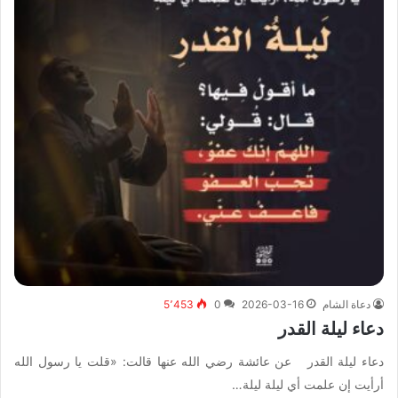
دعاة الشام
2026-03-16
0
5٬453
دعاء ليلة القدر
دعاء ليلة القدر عن عائشة رضي الله عنها قالت: «قلت يا رسول الله
أرأيت إن علمت أي ليلة ليلة…