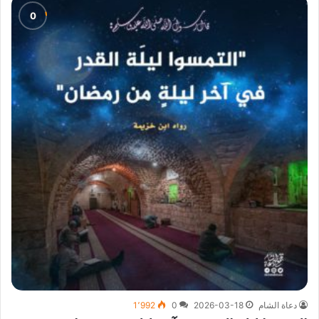
دعاة الشام
2026-03-18
0
1٬992