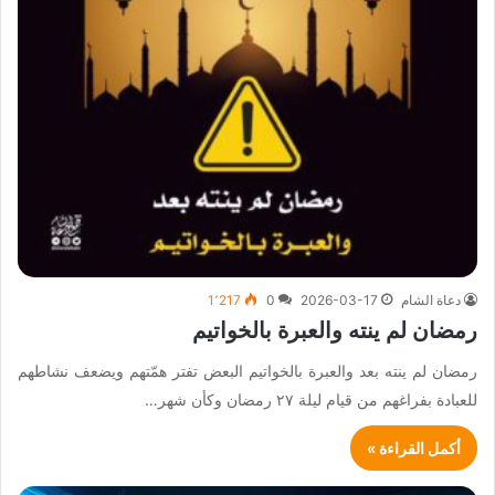
دعاة الشام
2026-03-17
0
1٬217
رمضان لم ينته والعبرة بالخواتيم
رمضان لم ينته بعد والعبرة بالخواتيم البعض تفتر همّتهم ويضعف نشاطهم
للعبادة بفراغهم من قيام ليلة ٢٧ رمضان وكأن شهر…
أكمل القراءة »