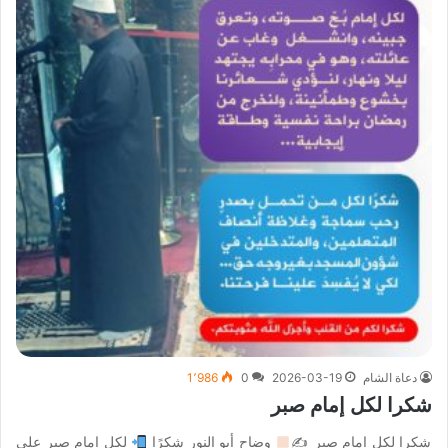
دعاة الشام
2026-03-19
0
1٬986
شكرا لكل إمام صبر
شكرا لكل إمام صبر ✍
وضاح أبو النور شكرًا
لكل إمام صبر على