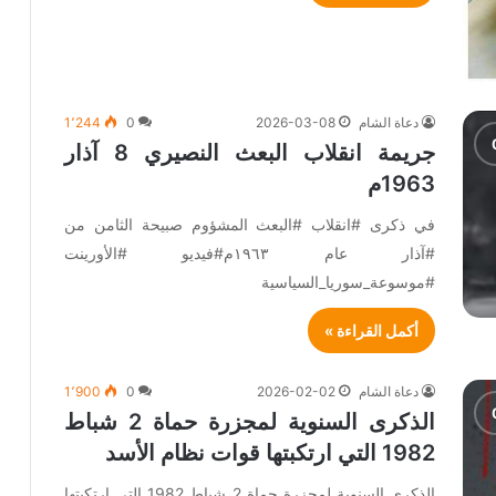
دعاة الشام
2026-03-08
0
1٬244
جريمة انقلاب البعث النصيري 8 آذار
1963م
في ذكرى #انقلاب #البعث المشؤوم صبيحة الثامن من
#آذار عام ١٩٦٣م#فيديو #الأورينت
#موسوعة_سوريا_السياسية
أكمل القراءة »
دعاة الشام
2026-02-02
0
1٬900
الذكرى السنوية لمجزرة حماة 2 شباط
1982 التي ارتكبتها قوات نظام الأسد
الذكرى السنوية لمجزرة حماة 2 شباط 1982 التي ارتكبتها