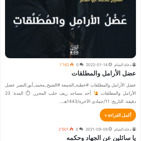
دعاة الشام
2022-01-14
0
1٬162
عضل الأرامل والمطلقات
عضل الأرامل والمطلقات #خطبة_الجمعة #الشيخ_محمد_أبو_النصر عضل
الأرامل والمطلقات
أحد مساجد ريف حلب المحرر. ⏱ المدة: 23
دقيقة. التاريخ: 11/جمادى الآخرة/1443هـ…
أكمل القراءة »
دعاة الشام
2021-09-06
0
2٬501
يا سائلين عن الجهاد وحكمه