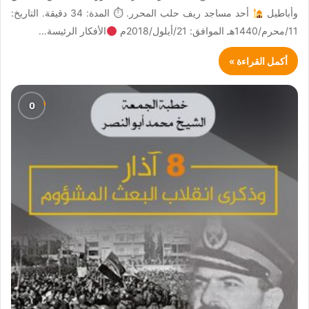
وأباطيل
أحد مساجد ريف حلب المحرر. ⏱ المدة: 34 دقيقة. التاريخ:
11/محرم/1440هـ الموافق: 21/أيلول/2018م
الأفكار الرئيسة…
أكمل القراءة »