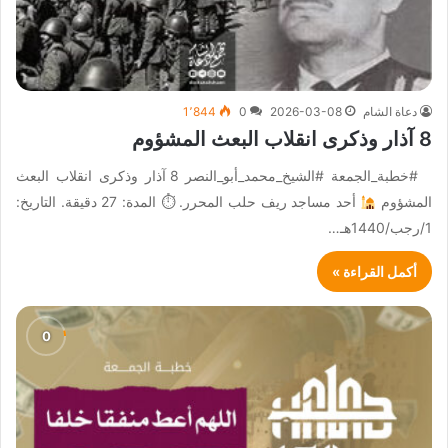
دعاة الشام
2026-03-08
0
1٬844
8 آذار وذكرى انقلاب البعث المشؤوم
#خطبة_الجمعة #الشيخ_محمد_أبو_النصر 8 آذار وذكرى انقلاب البعث
المشؤوم
أحد مساجد ريف حلب المحرر. ⏱ المدة: 27 دقيقة. التاريخ:
1/رجب/1440هـ…
أكمل القراءة »