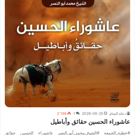
دعاة الشام
2026-06-25
1
2٬169
عاشوراء الحسين حقائق وأباطيل
#خطبة_الجمعة #الشيخ_محمد_أبو_النصر عاشوراء الحسين حقائق