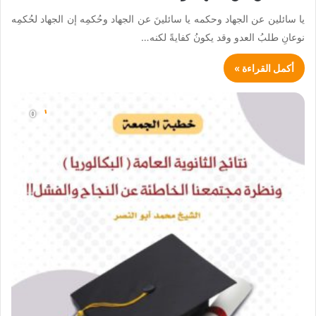
يا سائلين عن الجهاد وحكمه يا سائلينَ عن الجهاد وحُكمِه إن الجهاد لحُكمِه
نوعانِ طلبُ العدو وقد يكونُ كفايةً لكنه…
أكمل القراءة »