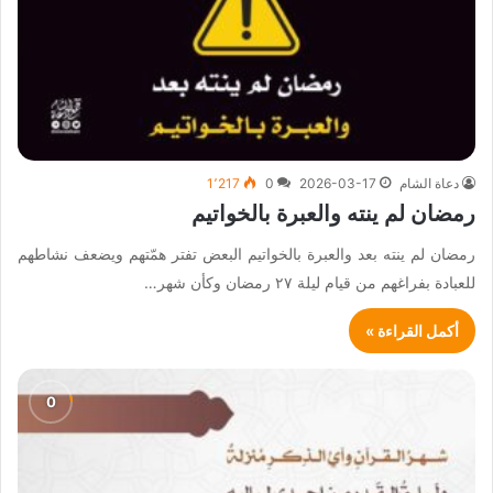
دعاة الشام
2026-03-17
0
1٬217
رمضان لم ينته والعبرة بالخواتيم
رمضان لم ينته بعد والعبرة بالخواتيم البعض تفتر همّتهم ويضعف نشاطهم
للعبادة بفراغهم من قيام ليلة ٢٧ رمضان وكأن شهر…
أكمل القراءة »