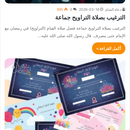
دعاة الشام
2026-03-16
0
890
الترغيب بصلاة التراويح جماعة
الترغيب بصلاة التراويح جماعة فضل صلاة القيام (التراويح) في رمضان مع
الإمام حتى ينصرف. قال رسول الله صلى الله عليه…
أكمل القراءة »