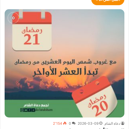
دعاة الشام
2026-03-09
0
2٬154