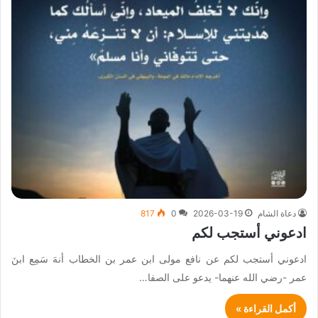
دعاة الشام
2026-03-19
0
817
ادعوني أستجب لكم
ادعوني أستجب لكم عن نافع مولى ابن عمر بن الخطاب أنهَ سَمِع ابنَ
عمر -رضي الله عنهما- يدعو على الصفا…
أكمل القراءة »