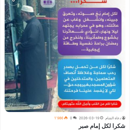
دعاة الشام
2026-03-19
0
1٬986
شكرا لكل إمام صبر