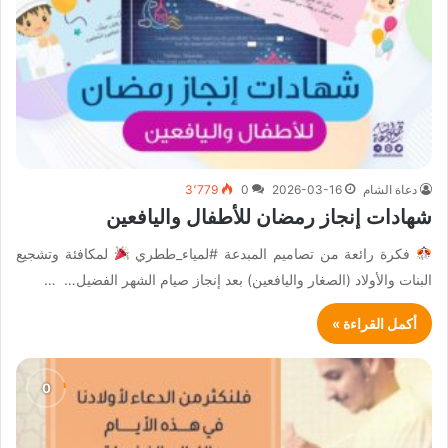
دعاة الشام
2026-03-16
0
3٬779
شهادات إنجاز رمضان للأطفال واليافعين
فكرة رائعة من تصاميم المبدعة #لمياء_ططري
لمكافئة وتشجيع
البنات والأولاد (الصغار واليافعين) بعد إنجاز صيام الشهر الفضيل… …
أكمل القراءة »