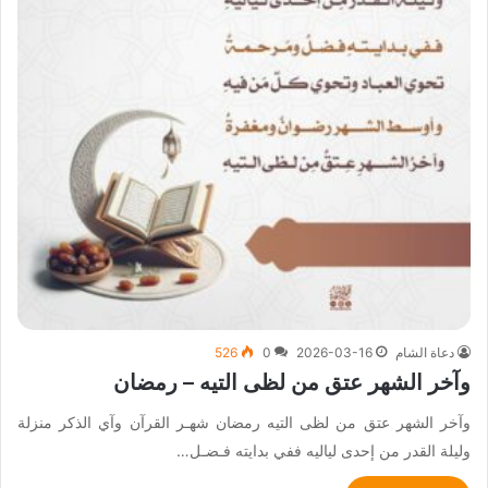
دعاة الشام
2026-03-16
0
526
وآخر الشهر عتق من لظى التيه – رمضان
وآخر الشهر عتق من لظى التيه رمضان شهـر القرآن وآي الذكر منزلة
وليلة القدر من إحدى لياليه ففي بدايته فـضـل…