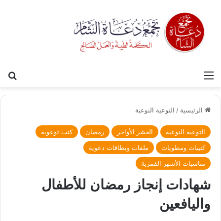
القائمة
بح
الرئيسية
/
التوعية النوعية
التوعية النوعية
العشر الأواخر
رمضان
كتب توعوية
كتيبات ومطويات
ملفات وبطاقات دعوية
مناسبات الأشهر القمرية
شهادات إنجاز رمضان للأطفال
واليافعين