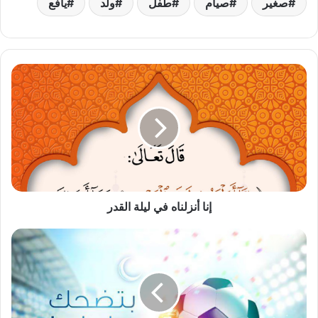
صغير
صيام
طفل
ولد
يافع
إنا
أنزلناه
في
ليلة
القدر
إنا أنزلناه في ليلة القدر
لا
تدع
الكرة
تضيع
منك
رمضان