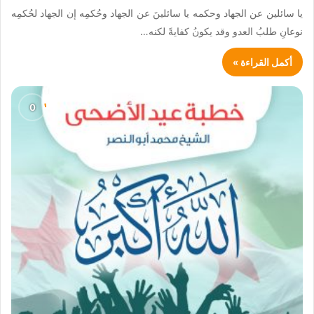
يا سائلين عن الجهاد وحكمه يا سائلينَ عن الجهاد وحُكمِه إن الجهاد لحُكمِه
نوعانِ طلبُ العدو وقد يكونُ كفايةً لكنه…
أكمل القراءة »