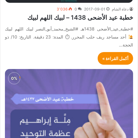
دعاة الشام
2017-09-01
0
3٬036
خطبة عيد الأضحى 1438 – لبيك اللهم لبيك
#خطبة_عيد_الأضحى 1438هـ #الشيخ_محمد_أبو_النصر لبيك اللهم لبيك
أحد مساجد ريف حلب المحرر. ⏱ المدة: 23 دقيقة. التاريخ: 10/ ذو
الحجة…
أكمل القراءة »