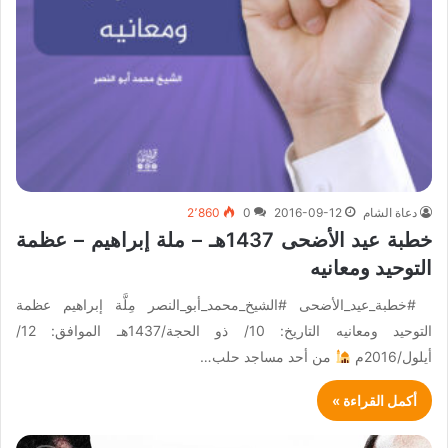
دعاة الشام
2016-09-12
0
2٬860
خطبة عيد الأضحى 1437هـ – ملة إبراهيم – عظمة
التوحيد ومعانيه
#خطبة_عيد_الأضحى #الشيخ_محمد_أبو_النصر مِلَّة إبراهيم عظمة
التوحيد ومعانيه التاريخ: 10/ ذو الحجة/1437هـ الموافق: 12/
أيلول/2016م
من أحد مساجد حلب…
أكمل القراءة »