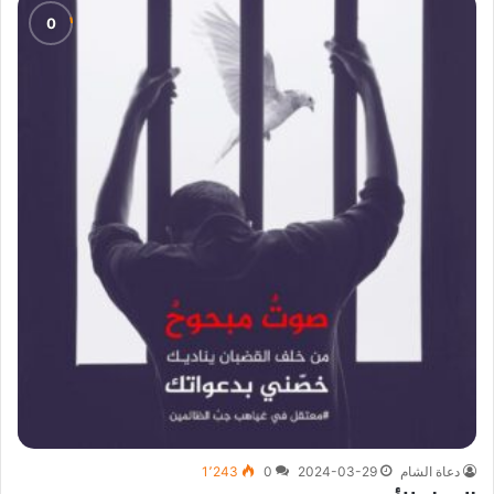
دعاة الشام
2024-03-29
0
1٬243