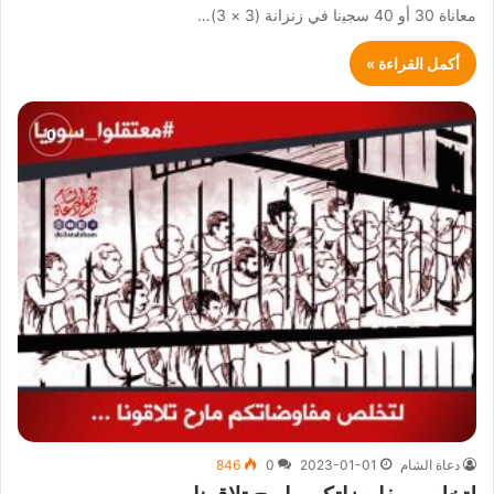
ﻣﻌﺎﻧﺎﺓ 30 أو 40 ﺳﺠﻴنا ﻓﻲ ﺯﻧﺰﺍﻧﺔ (3 × 3)…
أكمل القراءة »
دعاة الشام
2023-01-01
0
846