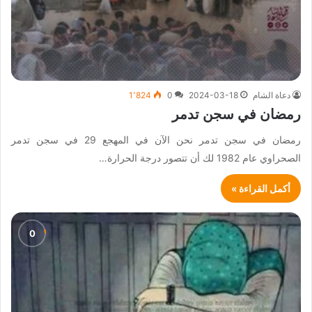
دعاة الشام
2024-03-18
0
1٬824
رمضان في سجن تدمر
رمضان في سجن تدمر نحن الآن في المهجع 29 في سجن تدمر
الصحراوي عام 1982 لك أن تتصور درجة الحرارة…
أكمل القراءة »