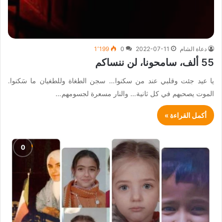
دعاة الشام
2022-07-11
0
1٬199
55 ألف، سامحونا، لن ننساكم
يا عيد جئت وقلبي عند من سكنوا… سجن الطغاة وللطغيان ما سَكنوا.
الموت يصحبهم في كل ثانية… والنار مسعرة لجسومهم…
أكمل القراءة »