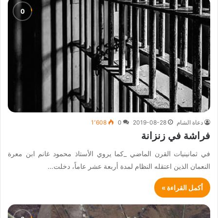
دعاة الشام
2019-08-28
0
1٬608
فراشة في زنزانة
في ثمانينيات القرن الماضي _كما يروي الأستاذ محمود غانم ابن معرة
النعمان الذين اعتقله النظام لمدة أربعة عشر عاماً، دخلت…
أكمل القراءة »