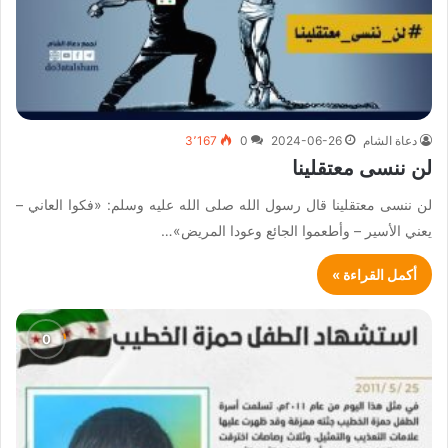
دعاة الشام
2024-06-26
0
3٬167
لن ننسى معتقلينا
لن ننسى معتقلينا قال رسول الله صلى الله عليه وسلم: «فكوا العاني –
يعني الأسير – وأطعموا الجائع وعودا المريض»…
أكمل القراءة »