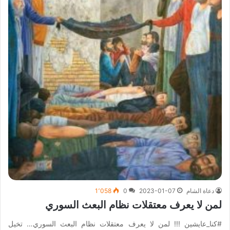
دعاة الشام
2023-01-07
0
1٬058
لمن لا يعرف معتقلات نظام البعث السوري
#كنا_عايشين !!! لمن لا يعرف معتقلات نظام البعث السوري… تخيل