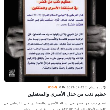
دعاة الشام
2023-07-12
0
836
عظيم ذنب من خذل الأسرى والمعتقلين
عظيم ذنب من قصر في اسنقاذ الأسرى والمعتقلين قال القرطبي في
“الجامع لأحكام القرآن” (411/8) عند تفسير قوله تعالى {وَإِنِ…