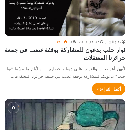
دعاة الشام
2019-03-07
0
891
ثوار حلب يدعون للمشاركة بوقفة غضب في جمعة
حرائرنا المعتقلات
لأنهنّ أعراضنا… والعِرض غالي دمنا يرخصلهم … والأيام ما تنسِّينا *ثوار
حلب* يدعونكم للمشاركة بوقفة غضب في جمعة حرائرنا المعتقلات…
أكمل القراءة »