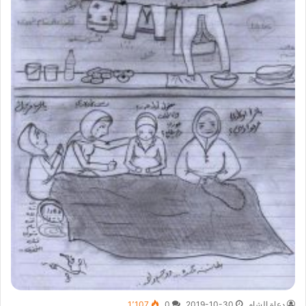
دعاة الشام
2019-10-30
0
1٬107