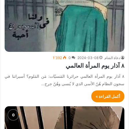
دعاة الشام
2024-03-08
0
1٬392
٨ آذار يوم المرأة العالمي
٨ آذار يوم المرأة العالمي حرائرنا المَنسيّات: مَن المَلوم؟ أسيراتنا في
سجون النظام هُنّ الأسى الذي لا يُنسى وهُنّ جرح…
أكمل القراءة »