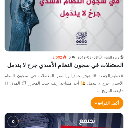
دعاة الشام
2019-03-08
0
2٬092
المعتقلات في سجون النظام الأسدي جرح لا يندمل
#خطبة_الجمعة #الشيخ_محمد_أبو_النصر المعتقلات في سجون النظام
الأسدي جرح لا يندمل
أحد مساجد ريف حلب المحرر. ⏱ المدة: 11
دقيقة. التاريخ:…
أكمل القراءة »