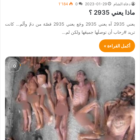
دعاة الشام
2023-01-29
0
1٬184
ماذا يعني 2935 ؟
يعني 2935 آه يعني 2935 وجَع يعني 2935 قصّة من دمّ وألَم… كانت
تريد #رحاب أن توصلَها جميعَها ولكن لم…
أكمل القراءة »