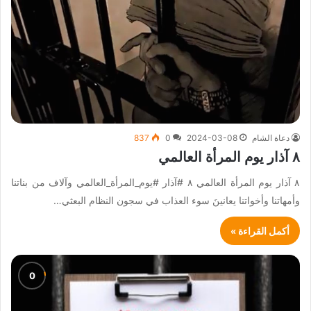
دعاة الشام
2024-03-08
0
837
٨ آذار يوم المرأة العالمي
٨ آذار يوم المرأة العالمي ٨ #آذار #يوم_المرأة_العالمي وآلاف من بناتنا
وأمهاتنا وأخواتنا يعانينَ سوء العذاب في سجون النظام البعثي…
أكمل القراءة »