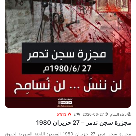
دعاة الشام
2026-06-27
2
5٬913
مجزرة سجن تدمر – 27 حزيران 1980
مجزرة سجن تدمر 27 حزيران 1980 المصدر: اللجنة السورية لحقوق