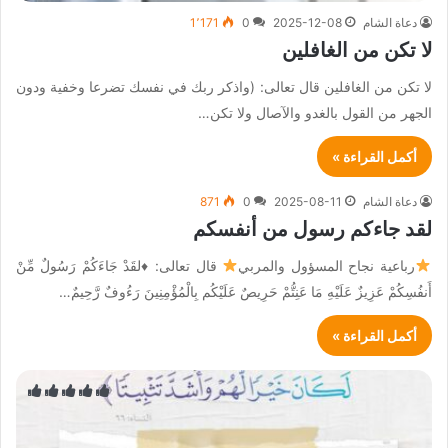
دعاة الشام
2025-12-08
0
1٬171
لا تكن من الغافلين
لا تكن من الغافلين قال تعالى: (واذكر ربك في نفسك تضرعا وخفية ودون
الجهر من القول بالغدو والآصال ولا تكن…
أكمل القراءة »
دعاة الشام
2025-08-11
0
871
لقد جاءكم رسول من أنفسكم
رباعية نجاح المسؤول والمربي
قال تعالى:
♦️
لقَدْ جَاءَكُمْ رَسُولٌ مِّنْ
أَنفُسِكُمْ عَزِيزٌ عَلَيْهِ مَا عَنِتُّمْ حَرِيصٌ عَلَيْكُم بِالْمُؤْمِنِينَ رَءُوفٌ رَّحِيمٌ…
أكمل القراءة »