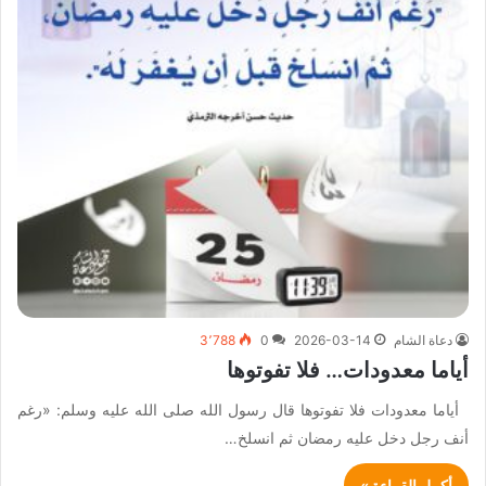
دعاة الشام
2026-03-14
0
3٬788
أياما معدودات… فلا تفوتوها
أياما معدودات فلا تفوتوها قال رسول الله صلى الله عليه وسلم: «رغم
أنف رجل دخل عليه رمضان ثم انسلخ…
أكمل القراءة »