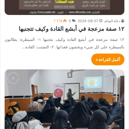
دعاة الشام
2024-08-07
0
1٬179
١٢ صفة مزعجة في أبشع القادة وكيف تتجنبها
١٢ صفة مزعجة في أبشع القادة وكيف تتجنبها ١- السيطرة: يطالبون
بالسيطرة على كل شيء ويخشون فقدانها. ٢- التشتت: القادة…
أكمل القراءة »