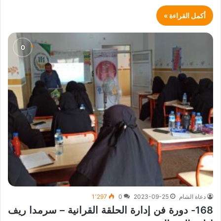
أكمل القراءة »
دعاة الشام
2023-09-25
0
1٬297
168- دورة فن إدارة الحلقة القرانية – سرمدا ريف