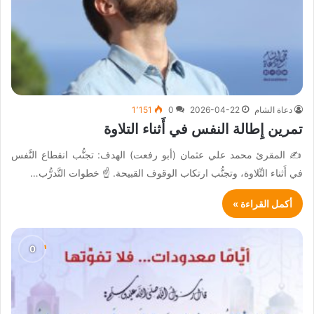
دعاة الشام
2026-04-22
0
1٬151
تمرين إِطالة النفس في أَثناء التلاوة
✍️ المقرئ محمد علي عثمان (أبو رفعت) الهدف: تجنُّب انقطاع النَّفس
في أَثناء التِّلاوة، وتجنُّب ارتكاب الوقوف القبيحة. ☝️ خطوات التَّدرُّب…
أكمل القراءة »