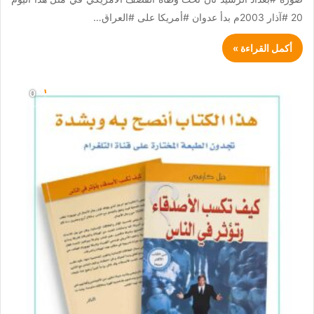
20 #آذار 2003م بدأ عدوان #أمريكا على #العراق…
أكمل القراءة »