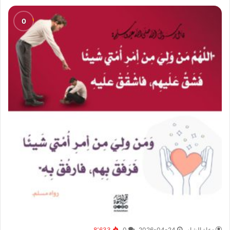
دعاة الشام
2026-04-24
0
8٬633