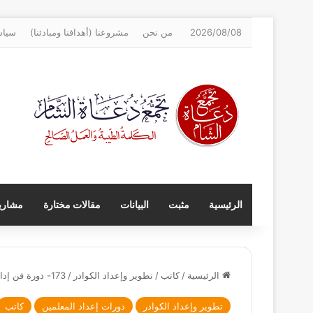
2026/08/08
من نحن
مشروعنا (أهدافنا ومبادئنا)
سياس
الرئيسية
مثبت
البيانات
مقالات مختارة
مشاريع
الرئيسية
/
كاتب
/
تطوير وإعداد الكوادر
/
173- دورة فن إدارة الحلقة القرانية – حلب الأتارب
تطوير وإعداد الكوادر
دورات إعداد المعلمين
كاتب