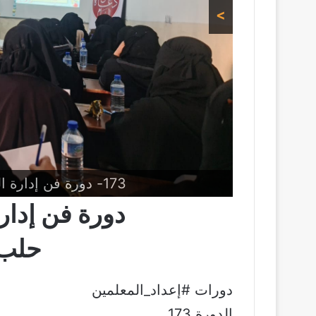
>
173- دورة فن إدارة الحلقة القرانية – حلب الأتارب
دورة فن إدارة
حلب 
دورات #إعداد_المعلمين
الدورة 173