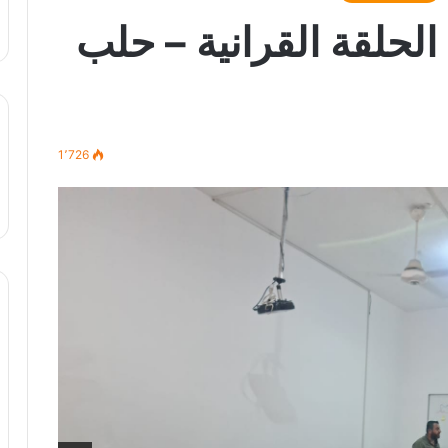
ة الحلقة القرانية – حلب
1٬726