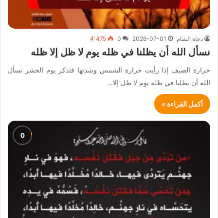
دعاة الشام
2026-07-01
0
4٬475
نسأل الله أن يظلنا في ظله يوم لا ظل إلا ظله
حرارة الصيف إذا رأيت حرارة الشمس وشدتها فتذكر يوم الحشر نسأل
الله أن يظلنا في ظله يوم لا ظل إلا…
أكمل القراءة »