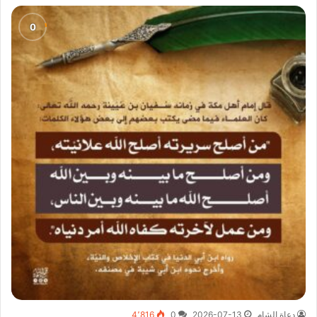
دعاة الشام
2026-07-13
0
4٬816