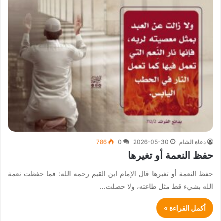
دعاة الشام
2026-05-30
0
786
حفظ النعمة أو تغيرها
حفظ النعمة أو تغيرها قال الإمام ابن القيم رحمه الله: فما حفظت نعمة
الله بشيء قط مثل طاعته، ولا حصلت…
أكمل القراءة »