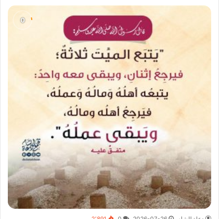
دعاة الشام
2026-07-26
0
2٬891