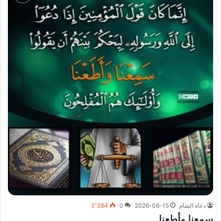
دعاة الشام
2026-06-15
0
3٬384
سمعنا وأطعنا