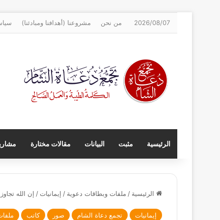
2026/08/07
من نحن
مشروعنا (أهدافنا ومبادئنا)
سياس
الرئيسية
مثبت
البيانات
مقالات مختارة
مشاريع
الرئيسية
/
ملفات وبطاقات دعوية
/
إيمانيات
/
إن الله تجاو
إيمانيات
تجمع دعاة الشام
صور
كاتب
ملفات