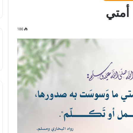
 أمتي
186