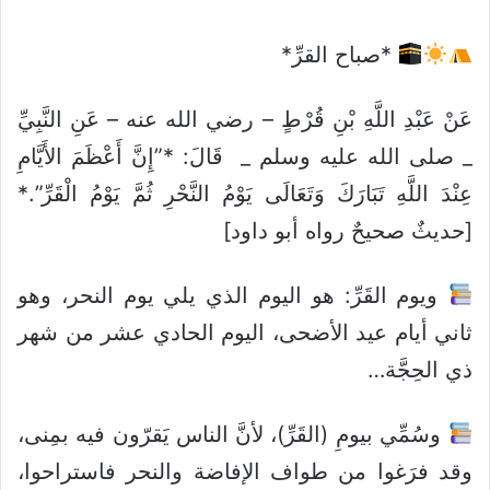
*صباح القرِّ*
عَنْ عَبْدِ اللَّهِ بْنِ قُرْطٍ – رضي الله عنه – عَنِ النَّبِيِّ
_ صلى الله عليه وسلم _ قَالَ: *”إِنَّ أَعْظَمَ الأَيَّامِ
عِنْدَ اللَّهِ تَبَارَكَ وَتَعَالَى يَوْمُ النَّحْرِ ثُمَّ يَوْمُ الْقَرِّ”.*
[حديثٌ صحيحٌ رواه أبو داود]
ويوم القَرِّ: هو اليوم الذي يلي يوم النحر، وهو
ثاني أيام عيد الأضحى، اليوم الحادي عشر من شهر
ذي الحِجَّة…
وسُمِّي بيومِ (القَرِّ)، لأنَّ الناس يَقرّون فيه بمِنى،
وقد فرَغوا من طواف الإفاضة والنحر فاستراحوا،