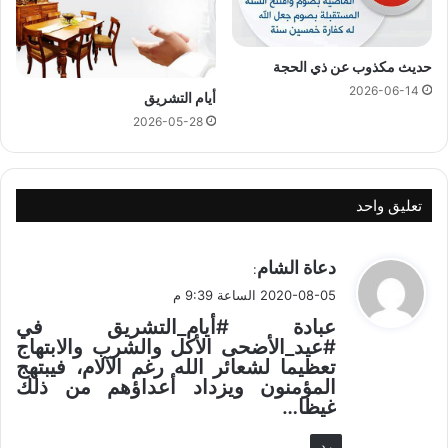
حديث مكذوب عن ذي الحجة
2026-06-14
أيام التشريق
2026-05-28
تعليق واحد
ي
دعاة الشام
:
ق
2020-08-05 الساعة 9:39 م
و
عبادة #أيام_التشريق في
ل
#عيد_الأضحى الأكل والشرب والابتهاج
تعظيما لشعائر الله رغم الآلام، فيبتهج
المؤمنون ويزداد أعداؤهم من ذلك
غيظا…
رد