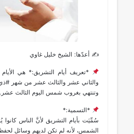
✍️ أعدّها: الشيخ خليل غاوي
*تعريف أيام التشريق:* هي الأيام ا
والثاني عشر والثالث عشر من شهر #ذي_
وتنتهي بغروب شمس اليوم الثالث عشر.
*التسمية:*
سُمِّيَت بأيام التشريق لأنَّ الناس كانوا يُش
الشمس، لأنه لم تكن لديهم وسائل لحفظه