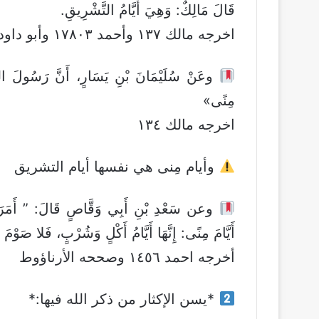
قَالَ مَالِكٌ: وَهِيَ أَيَّامُ التَّشْرِيقِ.
اخرجه مالك ١٣٧ وأحمد ١٧٨٠٣ وأبو داود ٢٤١٨
وعَنْ سُلَيْمَانَ بْنِ يَسَارٍ، أَنَّ رَسُولَ اللَّ
مِنًى»
اخرجه مالك ١٣٤
وأيام مِنى هي نفسها أيام التشريق
وعن سَعْدِ بْنِ أَبِي وَقَّاصٍ قَالَ: ” أَمَرَنِي
أَيَّامَ مِنًى: إِنَّهَا أَيَّامُ أَكْلٍ وَشُرْبٍ، فَلا صَوْمَ 
أخرجه احمد ١٤٥٦ وصححه الأرناؤوط
*يسن الإكثار من ذكر الله فيها:*