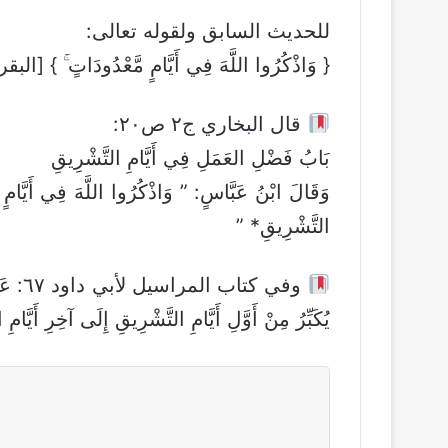
للحديث السابق ولقوله تعالى:
{ وَاذْكُرُوا اللَّهَ فِي أَيَّامٍ مَّعْدُودَاتٍ ۚ } [البقرة: 
قال البخاري ج٢ ص٢٠:
بَابُ فَضْلِ العَمَلِ فِي أَيَّامِ التَّشْرِيقِ
وَقَالَ ابْنُ عَبَّاسٍ: ” وَاذْكُرُوا اللَّهَ فِي أَيَّامٍ م
التَّشْرِيقِ* ”
وفي كت
يُكَبِّرُ مِنْ أَوَّلِ أَيَّامِ التَّشْرِيقِ إِلَى آخِرِ أَيَّام