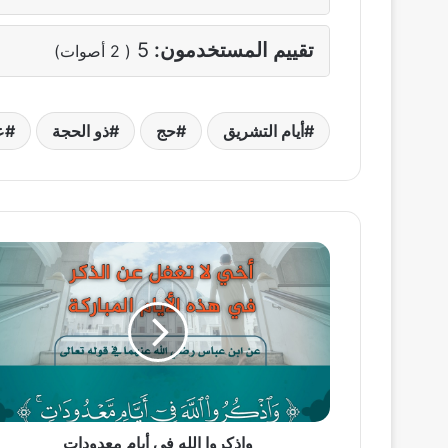
تقييم المستخدمون:
5
(
2
أصوات)
أيام التشريق
حج
ذو الحجة
ع
واذكروا
الله
في
أيام
معدودات
واذكروا الله في أيام معدودات