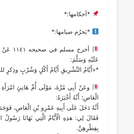
*أحكامها:*
*يَحرُم صيامها:*
أخرج مسلم 
عَلَيْهِ وَسَلَّمَ:
*«أَيَّامُ التَّشْرِيقِ أَيَّامُ أَكْلٍ وَشُرْبٍ وذِكرٍ 
وعَنْ أَبِي مُرَّةَ، مَوْلَى أُمِّ هَانِئٍ امْرَأَةِ
الْعَاصِ؛ أَنَّهُ أَخْبَرَهُ:
أَنَّهُ دَخَلَ عَلَى أَبِيهِ عَمْرِو بْنِ الْعَاصِ، فَوَجَدَ
فَقَالَ لِي: هذِهِ الْأَيَّامُ الَّتِي نَهَانَا رَسُ
بِفِطْرِهِنَّ.