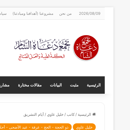
2026/08/09
من نحن
مشروعنا (أهدافنا ومبادئنا)
سياس
الرئيسية
مثبت
البيانات
مقالات مختارة
مشاريع
الرئيسية
/
كاتب
/
خليل غاوي
/
أيام التشريق
خليل غاوي
ذو الحجة - الحج - عرفة - عيد الأضحى - أحك