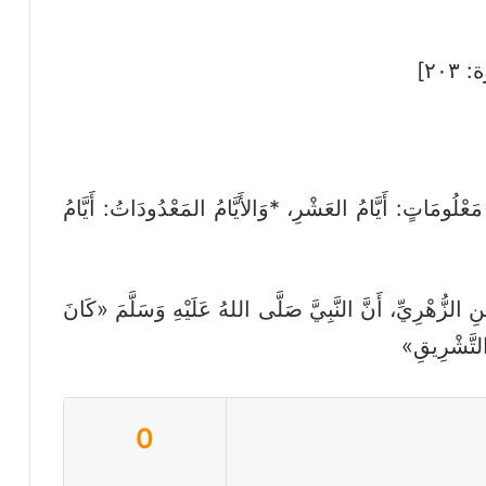
٢٠٣]
َعْلُومَاتٍ: أَيَّامُ العَشْرِ، *وَالأَيَّامُ المَعْدُودَاتُ: أَيَّامُ
اب المراسيل لأبي داود ٦٧: عَنِ الزُّهْرِيِّ، أَنَّ النَّبِيَّ صَلَّى اللهُ عَلَيْهِ وَسَلَّمَ «كَانَ
ِ التَّشْرِيقِ»
0