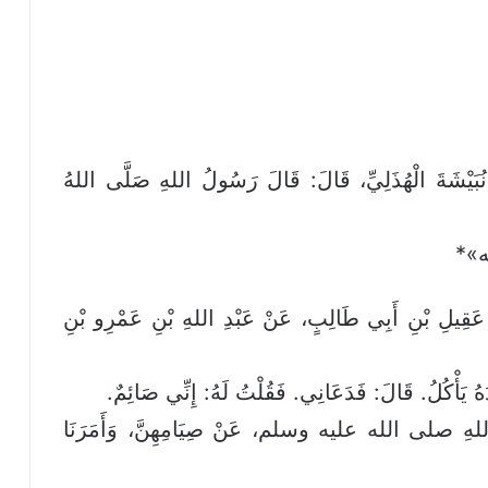
في صحيحه ١١٤١ عَنْ نُبَيْشَةَ الْهُذَلِيِّ، قَالَ: قَالَ رَسُولُ اللهِ صَلَّى اللهُ
لله»*
 عَقِيلِ بْنِ أَبِي طَالِبٍ، عَنْ عَبْدِ اللهِ بْنِ عَمْرِو بْنِ
هُ يَأْكُلُ. قَالَ: فَدَعَانِي. فَقُلْتُ لَهُ: إِنِّي صَائِمٌ.
ولُ اللهِ صلى الله عليه وسلم، عَنْ صِيَامِهِنَّ، وَأَمَرَنَا