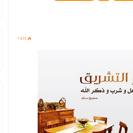
1٬473