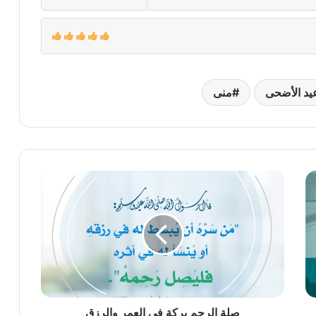
يد الأضحى
منى
صلة
الرحم
بركة
في
العمر
والرزق
صلة الرحم بركة في العمر والرزق