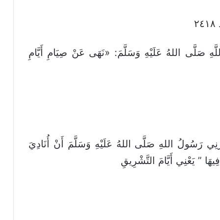
هِ صَلَّى اللهُ عَلَيْهِ وَسَلَّمَ: «نَهَى عَنْ صِيَامِ أَيَّامِ
 رَسُولُ اللهِ صَلَّى اللهُ عَلَيْهِ وَسَلَّمَ أَنْ أُنَادِيَ
فِيهَا ” يَعْنِي أَيَّامَ التَّشْرِيقِ