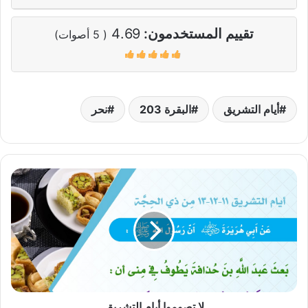
تقييم المستخدمون:
4.69
(
5
أصوات)
أيام التشريق
البقرة 203
نحر
لا
تصوموا
أيام
التشريق
لا تصوموا أيام التشريق