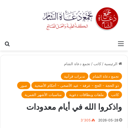
القائمة
بح
الرئيسية
/
كاتب
/
تجمع دعاة الشام
تجمع دعاة الشام
تدبرات قرآنية
ذو الحجة - الحج - عرفة - عيد الأضحى - أحكام الأضحية
صور
كاتب
ملفات وبطاقات دعوية
مناسبات الأشهر القمرية
واذكروا الله في أيام معدودات
3٬305
2026-05-28