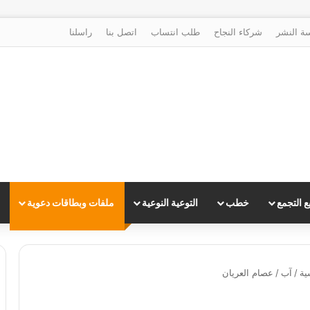
ة النشر
شركاء النجاح
طلب انتساب
اتصل بنا
راسلنا
 التجمع
خطب
التوعية النوعية
ملفات وبطاقات دعوية
ية
/
آب
/
عصام العريان