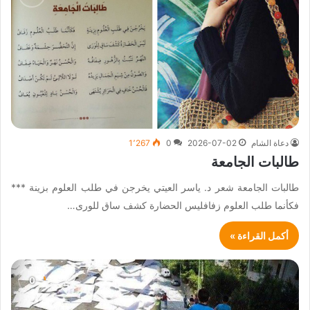
دعاة الشام
2026-07-02
0
1٬267
طالبات الجامعة
طالبات الجامعة شعر د. ياسر العيتي يخرجن في طلب العلوم بزينة ***
فكأنما طلب العلوم زفافليس الحضارة كشف ساق للورى…
أكمل القراءة »