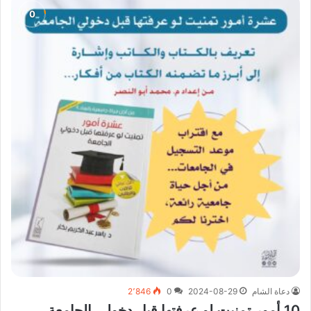
دعاة الشام
2024-08-29
0
2٬846
10 أمور تمنيت لو عرفتها قبل دخولي الجامعة