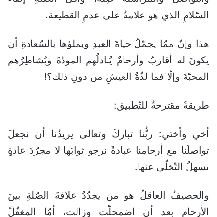
السّلامِ الذي هو علامةٌ على عدمِ القطيعة.
هذا وإنّ ممّا يجمّلُ حياةَ العبدِ ويملؤها بالسّعادةِ أن
يكونَ له أقاربُ وأرحامٌ يُبادلُهم المودّةَ ويُشاطِرُهم
المحبّةَ وإلّا فما لذّةُ العيشِ من دونِ ذلك؟!
طريقةٌ مقترحةٌ للتّطبيق:
أخي وأختي: ربُّنا تباركَ وتعالى يريدُنا أن نجعلَ
تواصلَنا مع أرحامِنا عبادةً نرجو ثوابَها لا مجرّدَ عادةٍ
يسهلُ التّخلّي عنها.
والحصيفُ العاقلُ هو من يجدّدُ علاقةَ الصّلةِ بينَ
الأرحامِ بعد أن اضمحلّت وزالت، أمّا المغفّلً