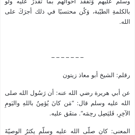
وسلّم عليهم وَتفقّد أحوالَهم بما تقدرُ عليه ولو
بالكلمةِ الطيّبة، وَكُن محتسبًا في ذلك أجرَكَ على
الله.
– – – – – – –
رقلم: الشيخ أبو معاذ زيتون
عن أبي هريرة رضي الله عنه: أن رَسُول الله صلى
الله عليه وسلم قال: “مَن كانَ يُؤمِنُ باللهِ واليَومِ
الآخِرِ، فَليَصِل رحِمَه”. متفَق عليه.
المعنى: كان صلّى الله عليه وسلّم يكثرُ الوصيّةَ