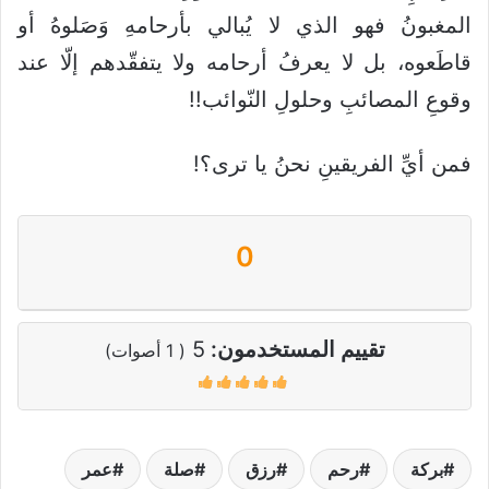
المغبونُ فهو الذي لا يُبالي بأرحامهِ وَصَلوهُ أو
قاطَعوه، بل لا يعرفُ أرحامه ولا يتفقّدهم إلّا عند
وقوعِ المصائبِ وحلولِ النّوائب!!
فمن أيِّ الفريقينِ نحنُ يا ترى؟!
0
تقييم المستخدمون:
5
(
1
أصوات)
بركة
رحم
رزق
صلة
عمر