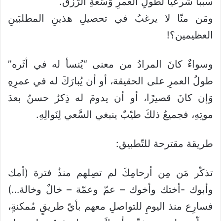
سببًا شرعيًّا لطولِ العمرِ وَسَعةِ الرّزق.
ومَن منّا لا يرغبُ في تحصيلِ هذينِ المطلبَينِ
العظيمين؟!
وسواءٌ كانَ المرادُ من معنى “يُنسأ له في أثَره”
طولُ العمرِ على الحقيقة، أو أن يُبارَكَ له في عمرِهِ
وَإن كانَ قصيرًا، أو أن يدومَ له ذِكرٌ حسنٌ بعدَ
موتِهِ، فجميعُ ذلكَ طيّبٌ ينبغي السَّعي لِنَوالِهِ.
طريقة مقترحة للتّطبيق:
تذكّر مَن مِن أرحامِكَ لم تصِلهم منذُ فترة (أمك
وأبوك -أختك وأخوك – عمّ وعمّة – خالٌ وخالة…)
فسارِع منذ اليومِ للتواصلِ معهم بأيّ طريقٍ مُمكنةٍ،