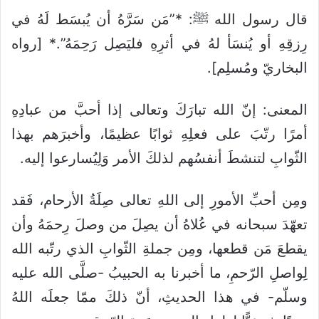
قال رسول الله ﷺ: *”مَن سَرَّهُ أن يُبسَط لَهُ في
رِزقِهِ أو يُنسَأ لهُ في أثرِهِ فليَصِل رَحِمَهُ”.* [رواه
البخاريّ ومُسلِم].
المعنى: إنّ الله تبارَكَ وتعالى إذا أحبَّ من عبادِهِ
أمرًا رتّبَ على فعلِهِ ثوابًا عظيمًا، وأخبرَهم بهذا
الثّوابِ لتنشطَ أنفسُهم لذلكَ الأمر وَلِيُسارعوا إليه.
ومِن أحبِّ الأمورِ إلى اللهِ تعالى صِلَةُ الأرحام، فَقد
تعهّدَ سبحانه في عُلاهُ أن يصِلَ من وصلَ رِحمَهُ وأن
يقطعَ مَن قطعها، ومِن جملةِ الثّوابِ الذي رتّبه الله
لِواصلِ الرّحمِ، ما أخبرنا به الحبيبُ -صلَّى الله عليه
وسلّم- في هذا الحديثِ، أنّ ذلكَ ممّا جعلَه اللهُ