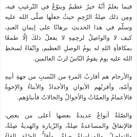
فيما يعلمُ أنّهُ خيرٌ عظيمٌ وينوّعُ في التّرغيبِ فيه،
ومِن ذلك صِلةُ الرّحِمِ حيثُ جعلَها صلّى الله عليه
وسلّم في هذا الحديثِ برهانًا على إيمانِ العبدِ،
كيف لا والواصِلُ لرحِمِهِ لا يفعلُ ذلكَ إلّا طمعًا
بمكافأةِ اللهِ له يومُ الوصلِ العظيم، واتّقاءً لسخطِ
الله عليه يومَ يقومُ النّاسً لربّ العالمين.
والأرحام هم أقاربُ المرءِ من النّسبِ من جهةِ أبيهِ
وأمّهِ، وأقربُهم الأبوانِ والأجدادُ والأبناءُ والإخوةُ
فالأعمامُ والعمّاتُ والأخوالُ والخالاتُ فأبناؤهم.
والصّلةُ أنواعٌ عديدةٌ بعضها أعلى من بعض،
فالإنفاقُ والمساعدةُ صِلةٌ، والزّيارة والهديةُ صِلةٌ،
والتواصلُ والمراسلةُ صِلةٌ، وأقلُّ الصّلةِ إلقاءُ