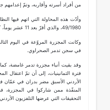
من أفراد أسرته وأقاربه، وتمّ إعدامهم جمي
وأدّت هذه المحاولة التي اتهم فيها الن
49/1980، والذي أقرّ بعد 11 عشر يوماً، كما أدّت إلى وقوع المجزرة في اليوم التالي.
في سجن تدمر الصحراوي.
وقد بقيت أنباء مجزرة تدمر غامضة، كما 
فترة الثمانينيات، إلى أن تمّ اعتقال ال
المنفّذة ممن شاركوا في المجزرة، فق
التحقيقات التي عرضها التلفزيون الأردني 