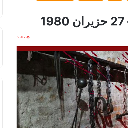
1
5٬912