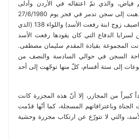
ياض، والذي تمّ اعتقاله في الأردن وأدلى
بشهادته المتلفزة، فإنّ المجموعة التي ذهبت إلى سجن تدمر في فجر يوم 27/6/1980
كانت من اللواء 40 (والذي يقوده معين ناصيف زوج ابنة رفعت الأسد) واللواء 138 (الذي
 لسرايا الدفاع التي كان يقودها رفعت الأسد
نت المجموعة بقيادة المقدم سليمان مصطفى.
 باحة السجن في حوالي السادسة والنصف من
وعات إلى ستة أقسام، كلّ منها توجّهت إلى أحد
 كبيراً من المجازر، إلا أنّ هذه المجزرة كانت
 الجناة وباعترافاتهم المسجلة، كما أنّها قدّمت
لأسد، والتي لا تتورّع عن ارتكاب مجزرة وحشية