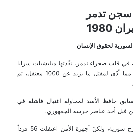
سجن تدمر
السورية لحقوق الإنسان
 1980 مجزرة دامية في قلب صحراء تدمر، نفّذتها ميليشيات سرايا
الدفاع بحقّ المعتقلين في سجن تدمر، مما أدّى لمقتل ما يزيد عن 1000 معتقل، تم
سابق حافظ الأسد لمحاولة اغتيال فاشلة في
وقد تمكّن منفّذ المحاولة من الفرار خارج سورية، ولكنّ أجهزة الأمن اعتقلت 56 فرداً