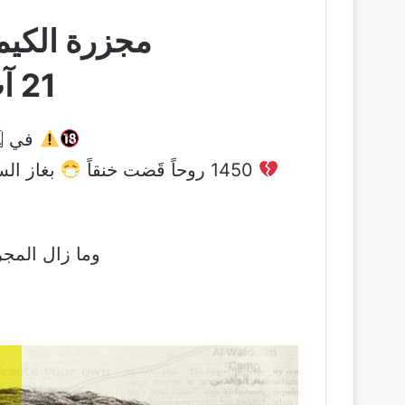
مجزرة الكيم
21 آب 2013
في 🗓 21 #آب 
1450 روحاً قَضت خنقاً
د
وما زال المجر