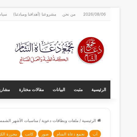
2026/08/06
من نحن
مشروعنا (أهدافنا ومبادئنا)
سياس
الرئيسية
مثبت
البيانات
مقالات مختارة
مشاريع
الرئيسية
/
ملفات وبطاقات دعوية
/
مناسبات الأشهر الشمس
آب
تجمع دعاة الشام
صور
كاتب
مجزرة الكي