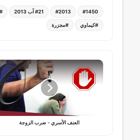
1450
2013
21 آب 2013
كيماوي
مجزرة
العنف
الأسري
-
ضرب
الزوجة
العنف الأسري - ضرب الزوجة