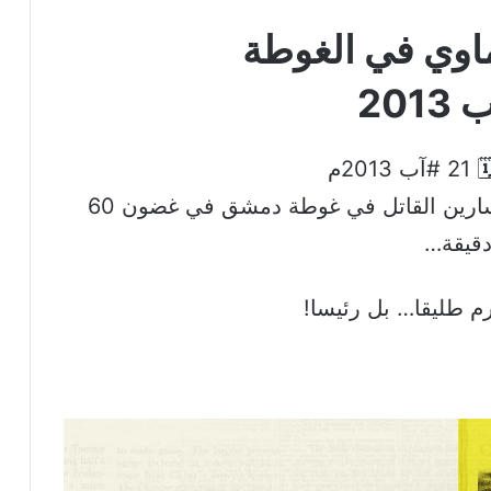
اوي في الغوطة
2013م
بغاز السارين القاتل في غوطة دمشق في غضون 60
قيقة…
م طليقا… بل رئيسا!