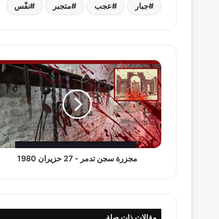
جبار
عجب
متجبر
نفّس
مجزرة
سجن
تدمر
-
27
حزيران
1980
مجزرة سجن تدمر - 27 حزيران 1980
مقالات ذات صلة