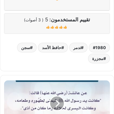
تقييم المستخدمون:
5
(
3
أصوات)
1980
تدمر
حافظ الأسد
سجن
مجزرة
السنة
في
لبس
النعل
أو
الحذاء