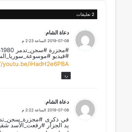
‫2 تعليقات
ي
دعاة الشام
:
ق
2019-07-08 الساعة 2:23 م
و
#مجزرة #سجن_تدمر 1980م
ل
#فيديو #موسوعة_سوريا_الس
://youtu.be/iHadH2e6PBA
رد
ي
دعاة الشام
:
ق
2019-07-08 الساعة 2:22 م
و
ل
يد الجزار #رفعت_الأسد شق