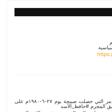
ياسية
https
في ذكرى #مجزرة_سجن_تدمر التي حصلت صبيحة يوم ٢٧-٦-١٩٨٠م على
يق المجرم #حافظ_الأسد