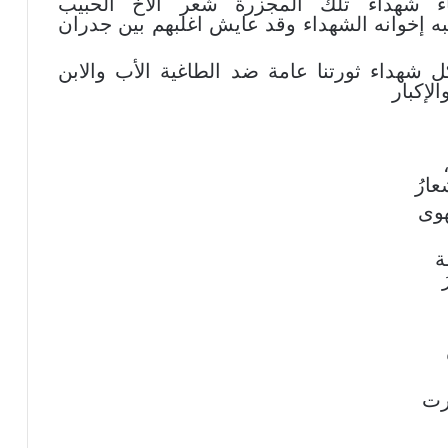
 شهداء تلك المجزرة شعر الاخ الحبيب
 إخوانه الشهداء وقد عايش اغلبهم بين جدران
شهداء ثورتنا عامة ضد الطاغية الأب والابن
لإكبار
عارُ
هوى
ة
رت