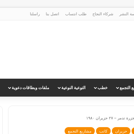
ة النشر
شركاء النجاح
طلب انتساب
اتصل بنا
راسلنا
 التجمع
خطب
التوعية النوعية
ملفات وبطاقات دعوية
ر – ٢٧ حزيران ١٩٨٠
حزيران
كاتب
مشاريع التجمع