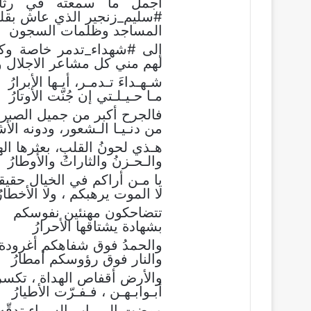
اجمل ما سمعته في رثاء
#سليم_زنجير الذي عاش بقلبه
المساجد وظلمات السجون
إلى #شهداء_تدمر خاصة وكل 
لهم مني كل مشاعر الاجلال وا
شـهـداءَ تـدمـر، أيـها الأبرارُ
مـا حـيـلـتي إن جُنّت الأوتارُ
فالجرح أكبر من جميل الصبر،
من دنـيـا الـشعور، ودونه الأش
هـذي لحونُ القلبِ، بعثرها ال
والـحـزنُ والثاراتُ والأوطارُ
يا مـن أراكم في الخيال حقيق
لا الموت يرهبكم ، ولا الأخطارُ
تتضاحكون مهنئين نفوسكم
بشهادة يشتاقها الأحرارُ
والحمدُ فوق شفاهكم أغرودة
والنار فوق رؤوسكم أمطارُ
والأرض أقفاص الهداة ، تكس
أبـوابـهـن ، فـفـرّت الأطيارُ
ومضت إلى باب السماء تدقّه