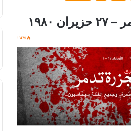
ن ١٩٨٠
1٬479