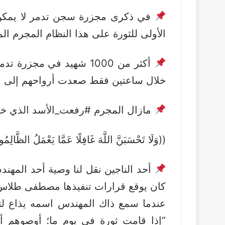
في ذكرى مجزرة
سجن تدمر
لا يمك
الأولى للثورة على هذا النظام المجرم الم
أكثر من 1000 شهيد في م
خلال ساعتين فقط صعدت أرواحهم إلى الس
مازال المجرم
#
رفعت_الأسد
الذي خط
((وَلَا تَحْسَبَنَّ اللَّهَ غَافِلًا عَمَّا يَعْمَلُ الظَّالِمُو
أحد الناجين نقل لنا وصية أحد المهندس
كان يوقع قرارات تنفيذها
مصطفى طلاس
عندما سمع ذاك المهندس اسمه يذاع لتنف
“إذا قامت ثورة في يوم ما؛ أوصوهم أن