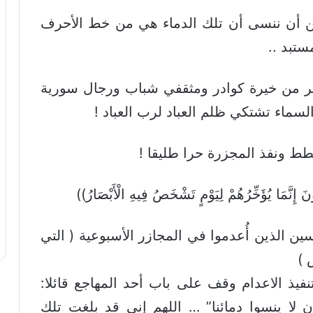
ن أن ننسى أن تلك الدماء هي من خط الأحرف
ستبد ..
جزرة تدمر من خيرة كوادر ومثقفي شباب ورجال سورية
ماء تشتكي ظلم العباد لرب العباد !
ط ونفذ المجزرة حرا طليقا !
نَ إِنَّمَا يُؤَخِّرُهُمْ لِيَوْمٍ تَشْخَصُ فِيهِ الْأَبْصَارُ))
ين الذين أُعدموا في المجازر الأسبوعية ( التي
)
يذ الاعدام وقف على باب أحد المهاجع قائلا:
 لا ينسوا دمائنا” … اللهم إني قد بلغت تلك