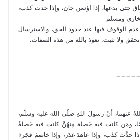
ق حتى يدعها، إذا اؤتمن خان، وإذا حدث كذب،
بخاري ومسلم
عدم الوقوف فيها عند حدود الحق، والاسترسال
 تحقق ولا تثبت. نعوذ بالله من هذه الصفات.
– – – – –
لهُ عنهما، أنّ رسولَ اللهِ صلّى الله عليه وسلّم،
ِصًا، ومَن كانت فيه خَصلة مِنهُنَّ كانت فيه خَصلةٌ
إذا حدَّث كذَب، وإذا عاهدَ غدَر، وإذا خاصمَ فجَر»