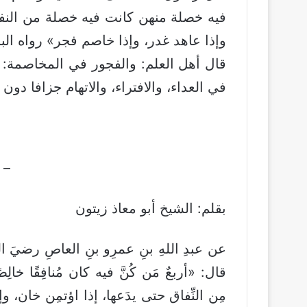
فيه خصلة منهن كانت فيه خصلة من النفا
وإذا عاهد غدر، وإذا خاصم فجر» رواه ال
قال أهل العلم: والفجور في المخاصمة: 
في العداء، والافتراء، والاتهام جزافا دون
 –
بقلم: الشيخ أبو معاذ زيتون
عن عبدِ اللهِ بنِ عمرِو بنِ العاصِ رضيَ ال
قال: «أربعٌ مَن كُنَّ فيه كان مُنافِقًا خال
مِن النِّفاق حتى يدَعها، إذا اؤتمِن خان، و