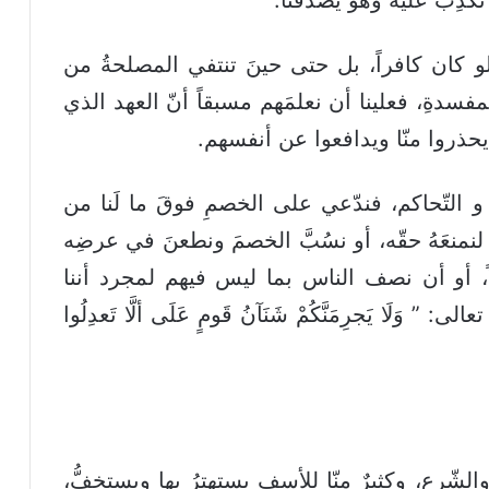
ولو كان كافراً، بل حتى حينَ تنتفي المصلحةُ من
للمفسدةِ، فعلينا أن نعلمَهم مسبقاً أنّ العهد الذي
أن يحذروا منّا ويدافعوا عن أنفسهم.
و التّحاكم، فندّعي على الخصمِ فوقَ ما لَنا من
ٍ لنمنعَهُ حقّه، أو نسُبَّ الخصمَ ونطعنَ في عرضِه
ً، أو أن نصف الناس بما ليس فيهم لمجرد أننا
َلَا يَجرِمَنَّكُمْ شَنَآنُ قَومٍ عَلَى ألَّا تَعدِلُوا
شّرع، وكثيرٌ منّا للأسفِ يستهترُ بها ويستخفُّ،