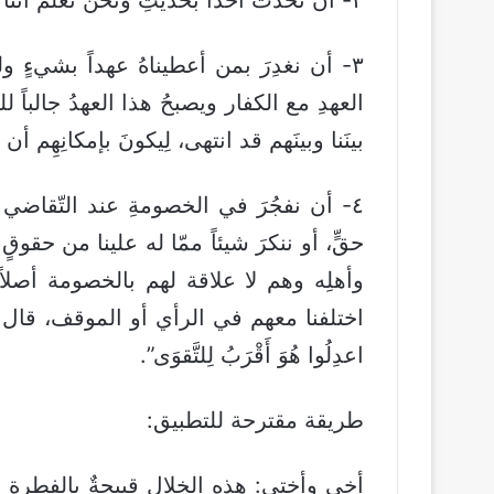
٣- أن نغدِرَ بمن أعطيناهُ عهداً بشيءٍ 
العهدِ مع الكفار ويصبحُ هذا العهدُ جالباً 
بينَنا وبينَهم قد انتهى، لِيكونَ بإمكانِهِم 
٤- أن نفجُرَ في الخصومةِ عند التّقاضي 
حقٍّ، أو ننكرَ شيئاً ممّا له علينا من حقوق
وأهلِه وهم لا علاقة لهم بالخصومة أصلا
اختلفنا معهم في الرأي أو الموقف، قال تعالى: ” و
اعدِلُوا هُوَ أَقْرَبُ لِلتَّقوَى”.
طريقة مقترحة للتطبيق:
أخي وأختي: هذه الخلال قبيحةٌ بالفطرة وال