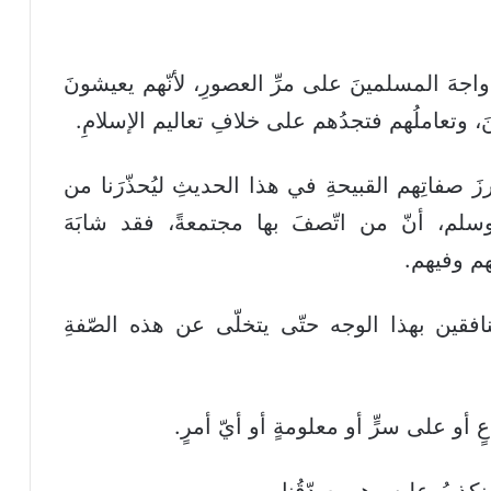
واجهَ المسلمينَ على مرِّ العصورِ، لأنّهم يعيشونَ
نَ، وتعاملُهم فتجدُهم على خلافِ تعاليم الإسلامِ.
َ صفاتِهم القبيحةِ في هذا الحديثِ ليُحذّرَنا من
وسلم، أنّ من اتّصفَ بها مجتمعةً، فقد شابَهَ
نهم وفيهم.
افقين بهذا الوجه حتّى يتخلّى عن هذه الصّفةِ