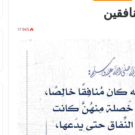
افقين
11٬945