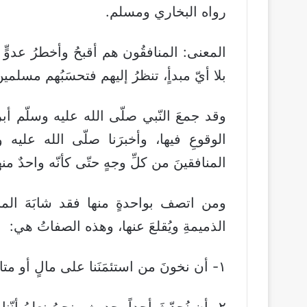
رواه البخاري ومسلم.
المعنى: المنافقُون هم أقبحُ وأخطرُ عدوٍّ 
بلا أيّ مبدأٍ، تنظرُ إليهم فتحسَبُهم مسلمي
وقد جمعَ النّبي صلّى الله عليه وسلّم أبرز
الوقوعِ فيها، وأخبرَنا صلّى الله عليه 
المنافقينَ من كلِّ وجهٍ حتّى كأنّه واحدٌ م
ومن اتصف بواحدةٍ منها فقد شابَهَ المن
الذميمةِ ويُقلعَ عنها، وهذه الصفاتُ هي:
١- أن نخونَ من استئمَنَنا على مالٍ أو متاعٍ أو على سرٍّ أو معلومةٍ أو أيّ أمرٍ.
٢- أن نُحدّثَ أحداً بحديثِ ونحنُ نعلمُ أنّنا نكذِبُ عليه وهو يصدّقُنا.