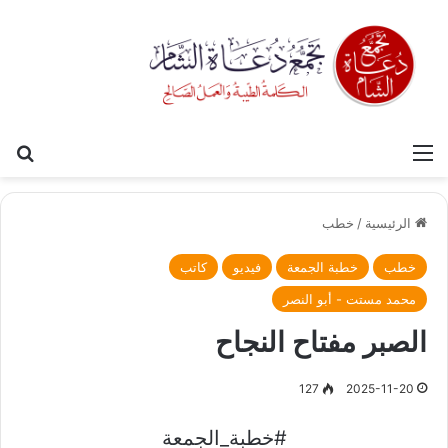
القائمة
بح
الرئيسية
/
خطب
خطب
خطبة الجمعة
فيديو
كاتب
محمد مستت - أبو النصر
الصبر مفتاح النجاح
127
2025-11-20
#خطبة_الجمعة