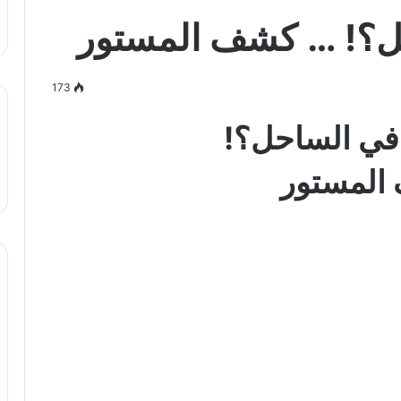
ل؟! … كشف المستور
173
في الساحل؟!
المستور