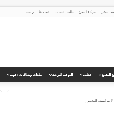
ة النشر
شركاء النجاح
طلب انتساب
اتصل بنا
راسلنا
 التجمع
خطب
التوعية النوعية
ملفات وبطاقات دعوية
؟! … كشف المستور