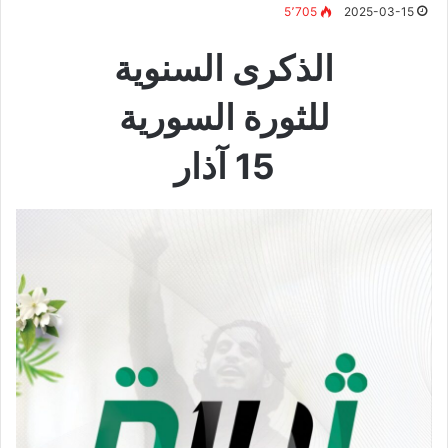
5٬705
2025-03-15
الذكرى السنوية
للثورة السورية
15 آذار