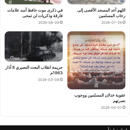
اللهم أعد المسجد الأقصى إلى
ﻓﻲ ﺫﻛﺮﻯ موت حافظ أسد ﻋﻼﻣﺎﺕ
رحاب المسلمين
ﻓﺎﺭﻗﺔ ﻭﺫﻛﺮﻳﺎﺕ ﻟﻦ تمحى
2026-06-09
2026-07-29
جريمة انقلاب البعث النصيري 8 آذار
1963م
2026-03-08
عقوبة خذلان المسلمين ووجوب
نصرتهم
2026-04-01