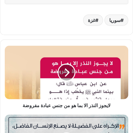
سوريا
غزة
لايجوز
النذر
الا
بما
هو
من
جنس
عبادة
مفروضة
لايجوز النذر الا بما هو من جنس عبادة مفروضة
الإكراه
على
الفضيلة