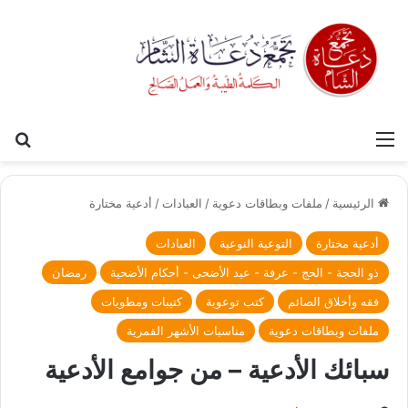
القائمة
بح
الرئيسية
/
ملفات وبطاقات دعوية
/
العبادات
/
أدعية مختارة
أدعية مختارة
التوعية النوعية
العبادات
ذو الحجة - الحج - عرفة - عيد الأضحى - أحكام الأضحية
رمضان
فقه وأخلاق الصائم
كتب توعوية
كتيبات ومطويات
ملفات وبطاقات دعوية
مناسبات الأشهر القمرية
سبائك الأدعية – من جوامع الأدعية