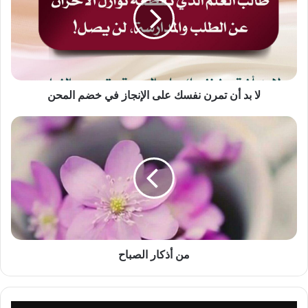
تمرن
نفسك
على
الإنجاز
في
خضم
المحن
لا بد أن تمرن نفسك على الإنجاز في خضم المحن
من
أذكار
الصباح
من أذكار الصباح