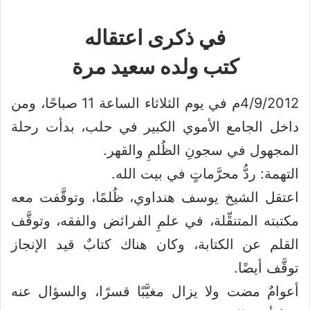
في ذكرى اعتقاله
كتب ولده سعيد مرة
4/9/2012م في يوم الثلاثاء الساعة 11 صباحًا، ومن
داخل الجامع الأموي الكبير في حلب، بدأت رحلة
المجهول في سجونِ الظُلمِ والقهر.
التهمة: ردُّ محرَّماتٍ في بيت الله.
اعتقل الشيخ يوسف هنداوي، ظُلمًا، وتوقَّفت معه
مكتبته المتنقِّلة، في علمِ الفرائض والفقه، وتوقَّف
القلم عن الكتابة، وكان هناك كتابٌ قيد الإنجاز
توقَّف أيضًا.
أعوامٌ مضت ولا يزال مغيَّبًا قسرًا، والسؤال عنه