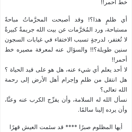
خط أحمر!!
أي ظلمٍ هذا؟! وقد أصبحت المحرَّماتُ مباحةً
مستباحة، ورد المُحَرَّمات عن بيت الله جريمةٌ كبيرةٌ
لا تُغتفر، لدرجةٍ تسبب الاختفاء في غيابات السجون
سنين طويلة؟!! والسؤال عنه لمعرفة مصيره خط
أحمر!!
لا أحد يعلم أي شيء عنه، هل هو على قيد الحياة ؟
هل انتقل من ظلمِ وإجرام أهل الأرض إلى رحمة
الله تعالى؟
نسأل الله له السلامة، وأن يفرِّج الكرب عنه وعنَّا،
وأن يرده إلينا سالمًا.
أيها المظلوم صبرًا **** قد سئمت العيش قهرًا