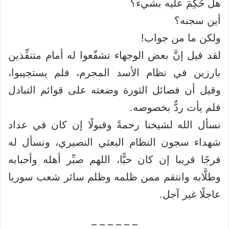
هل حُكِمَ عليه بشيء؟
أين سجنه؟
ولكن ما من جواب!
لقد قيل إنَّ بعض الوجهاء تشفّعوا له أمام متنفِّذين
بارزين في نظام الأسد المجرم، فلم يستجيبوا،
وقيل أن فصائل الثورة وضعته على قوائم التبادل
فلم يأت ردٌّ بخصوصه.
نسأل الله لشيخنا رحمةً وقبولًا إن كان في عداد
شهداء سجون النظام البعثي النصيري، ونسأل له
فرجًا قريبا إن كان حيًّا، اللهم صبِّر أهله وأحبابه
وطلَّابه وانتقم ممن ظلمه وظلم سائر شعب سوريا
عاجلًا غير آجل.
– – – – – –