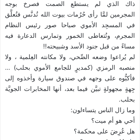
ذاك الذي لم يستطع الصمت فصرخ بوجه
المجرمين لمَّا رأى حُرُمات بيوت الله تُدنَّس فتُعلَّق
في المسجِد الأموي صباحا صور رئيس النظام
المجرم، وتُتعاطى الخمور وتمارس الدعارة فيه
مساءً من قبل جنود الأسد وشبيحته!!
لم يُراعوا وضعه الصِّحي، ولا مكانته العِلمية ، ولا
منصبه الرمزي (كمديرٍ للجامع الأموي بحلب) …
فأكبُّوه على وجهه في صندوق سيارة وأخذوه إلى
جِهةٍ مجهولةٍ تبيَّن فيما بعد، أنها المخابرات الجويَّة
بحلب.
وما زال الناس يتساءلون:
أحي هو أم ميت؟
هل عُرِضَ على محكمة؟