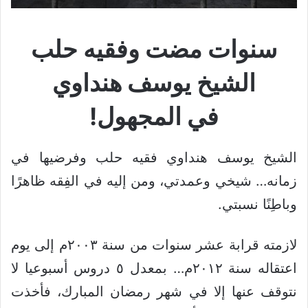
سنوات مضت وفقيه حلب
الشيخ يوسف هنداوي
في المجهول!
الشيخ يوسف هنداوي فقيه حلب وفرضيها في
زمانه… شيخي وعمدتي، ومن إليه في الفِقه ظاهرًا
وباطِنًا نسبتي.
لازمته قرابة عشر سنوات من سنة ٢٠٠٣م إلى يوم
اعتقاله سنة ٢٠١٢م… بمعدل ٥ دروس أسبوعيا لا
نتوقف عنها إلا في شهر رمضان المبارك، فأخذت