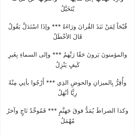
يُتَخَيَّلُ
قُبْحَاً لِمَنْ نَبَذَ القُرانَ ورَاءَهُ *** وإذَا اسْتَدَلَّ يَقُولُ
قَالَ الأخْطَلُ
والمؤمنونَ يَرونَ حَقًا رَبَّهمُ *** وإلى السماءِ بِغَيرِ
كَيفٍ يَنْزِلُ
وأُقِرُّ بِالميزانِ والحوضِ الذِي *** أَرْجُوا بأنِي مِنْهُ
رِيًّا أنْهَلُ
وكذا الصراطَ يُمَدُّ فوقَ جَهنَّمٍ *** فَمُوحِّدٌ نَاجٍ وآخرُ
مُهْمَلُ