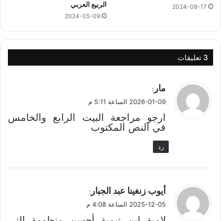
الربيع العربي
2024-08-17
2024-05-09
‫3 تعليقات
ي
مار
:
ق
2026-01-09 الساعة 5:11 م
و
ارجو مراجعة البيت الرابع والخامس
ل
في النص المكتوب
رد
ي
أيوب زنغينا عبد الجبار
:
ق
2025-12-05 الساعة 4:08 م
و
لامية ابن تيمية أحسن منظومة التي