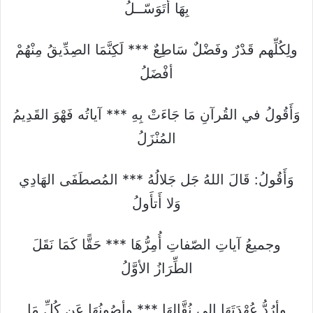
بِهَا أَتَوَسّــلُ
ولِكُلِّهم قَدْرٌ وفَضْلٌ سَاطِعٌ *** لَكِنَّمَا الصِدِّيقُ مِنْهُمْ
أفْضَلُ
وَأَقُولُ في القُرآنِ مَا جَاءَتْ بِهِ *** آياتُه فَهْوَ القَدِيمُ
المُنْزَلُ
وَأَقُولُ: قَالَ اللهُ جَل جَلالُهُ *** المُصطَفَى الهَادِي
وَلا أَتأَولُ
وجميعُ آياتِ الصّفاتِ أُمِرُّهَا *** حَقًّا كَمَا نَقَلَ
الطِّرَازُ الأوَّلُ
وأرُدُّ عُهْدَتَهَا إلى نُقَّالِهَا *** وأصُونُهَا عَن كُلِّ مَا