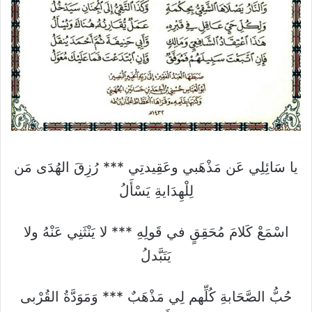
يا سَائِلِي عَن مَذْهَبي وعَقِيدتِي *** رُزِقَ الهُدَى مَن
لِلْهِدَايةِ يَسْأَلُ
اسْمَعْ كَلامَ مُحَقِقٍ في قَولِهِ *** لا يَنْثَنِي عَنْهُ ولا
يَتَبَّدلُ
حُبُّ الصَّحَابةِ كُلِّهم لِي مَذْهَبٌ *** وَمَوَدَّةُ القُرْبى