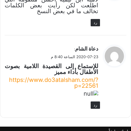
ل
اطلعت لكن رأيت بعض الكلمات
تخالف ما في بعض النسخ
رد
ي
دعاة الشام
:
ق
2020-07-23 الساعة 8:40 م
و
للاستماع إلى القصيدة اللامية بصوت
ل
الأطفال بأداء مميز
https://www.do3atalsham.com/?
p=22561
رد