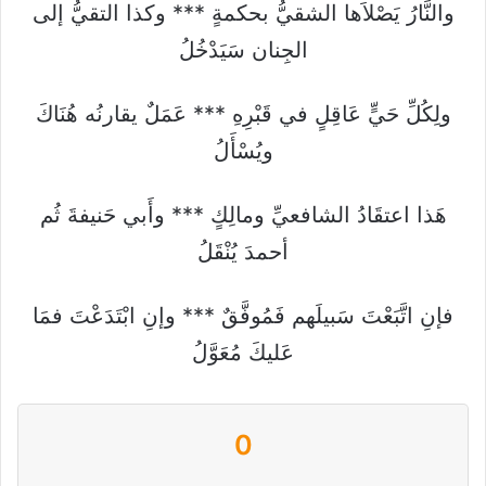
والنَّارُ يَصْلاَها الشقيُّ بحكمةٍ *** وكذا التقيُّ إلى
الجِنان سَيَدْخُلُ
ولِكُلِّ حَيٍّ عَاقِلٍ في قَبْرِهِ *** عَمَلٌ يقارنُه هُنَاكَ
ويُسْأَلُ
هَذا اعتقَادُ الشافعيِّ ومالِكٍ *** وأَبي حَنيفةَ ثُم
أحمدَ يُنْقَلُ
فإنِ اتَّبَعْتَ سَبيلَهم فَمُوفَّقٌ *** وإنِ ابْتَدَعْتَ فمَا
عَليكَ مُعَوَّلُ
0