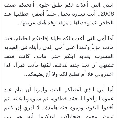
ابنتي التي أعدَّت لكم طبق حلوى أعجبكم صيف
2006.. أتت سيارة تحمل علماً أصفر، خطفتها عند
الحاجز، ثم وجدناها ممزقة وقد هُتك عرضها..
أما أمي التي أعدت لكم طيلة إقامتكم الطعام، فقد
ماتت حزناً وكمداً على أخي الذي رأيناه في الفيديو
المسرب يعذبه ابنكم حتى مات.. كانت فقط
تشتهي أن تجد جثته لتدفنه، لكنها ماتت قهراً.. لذا
اعذروني فلا أم تطبخ لكم ولا أخ يضيفكم..
أما أبي الذي أعطاكم البيت وأمرنا أن ننام عند
عمومنا وأخوالنا، فقد خطفوه، ثم ساومونا عليه، ثم
أخذوا النقود، ورموه جثة هامدة.. لا أدري إن كنتم
ترون وجوه ضحاياكم، لتذكروا أنه هو من