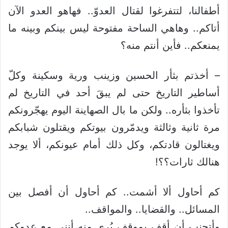
أطفالنا، لتتفرغوا لقتال العدوّ.. فهاهو العدو الآن
أتاكم.. وهاهي الساحة مفتوحة ليس بينكم وبينه ما
يمنعكم.. فأين أنتم منه؟
– أخذتم بثأر الحسين وزينب ورية وسكينة وكلّ
أساطير التاريخ حتى لم يبقَ أحد في التاريخ لم
تأخذوا بثأره.. ولكن ما بال الصهاينة اليوم يهجّرونكم
مرة ثانية وثالثة ويدمّرون بيوتكم ويقتلون شبابكم
ويغتالون قادتكم، وكل ذلك أمام عيونكم، ألا يوجد
هنالك ثارات؟؟!
كم أحاول ألا أشمت.. كم أحاول أن أفصل بين
المسائل.. والقضايا.. والمواقف..
وأتجنب أن أقف بموقف يُرى منه أنني مع عدوكم