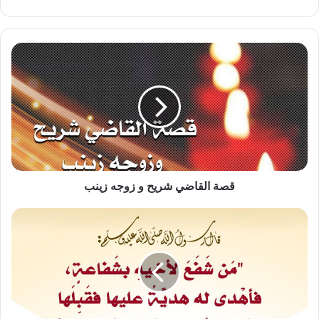
قصة
القاضي
شريح
و
زوجه
زينب
قصة القاضي شريح و زوجه زينب
شفع
لأخيه
بشفاعة
وقبل
هدية
لأجلها!