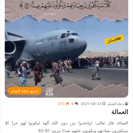
تجمع دعاة الشام
دعاة الشام
2021-08-24
0
870
العمالة
العمالة قال تعالى: (واتخذوا من دون الله آلهة ليكونوا لهم عزا كلا
سيكفرون بعبادتهم ويكونون عليهم ضدا) مريم: 81-82