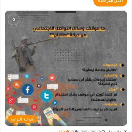
أكمل القراءة »
التوعية النوعية
دعاة الشام
2021-08-19
0
569