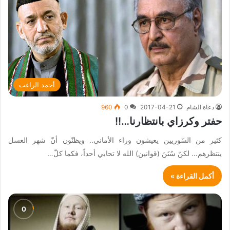
أحمد الراغب
دعاة الشام
2017-04-21
0
960
حفتر وكرزاي بانتظارنا…!!
كثير من السّوريين يعيشون وراء الأماني.. ويظنّون أنّ شهر العسل
ينتظرهم… لكنّ سُنَنَ (قوانين) الله لا تحابي أحداً، فكما كلّ…
أكمل القراءة »