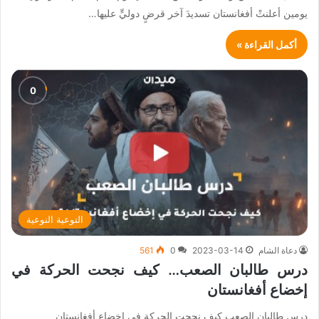
يومين أعلنتْ أفغانستان تسديدَ آخر قرضٍ دوليٍّ عليها…
أكمل القراءة »
التوعية النوعية
دعاة الشام
2023-03-14
0
561
درس طالبان الصعب… كيف نجحت الحركة في
إخضاع أفغانستان
درس طالبان الصعب كيف نجحت الحركة في إخضاع أفغانستان