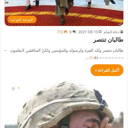
التوعية النوعية
دعاة الشام
2021-08-15
0
712
طالبان تنتصر
طالبان تنتصر ولله العِزة ولرسوله وللمؤمنين ولكنّ المنافقين لايعلمون –
…
– – – – – – – – ✍
أكمل القراءة »