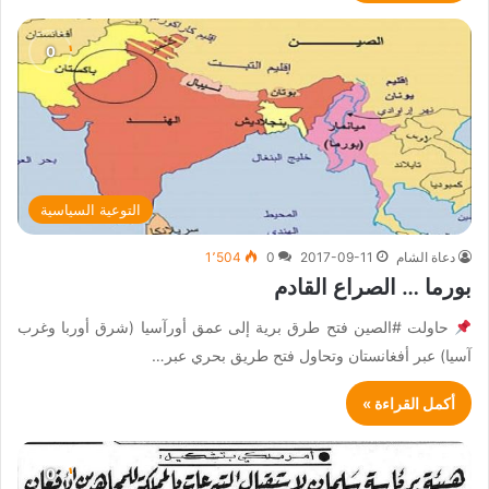
التوعية السياسية
دعاة الشام
2017-09-11
0
1٬504
بورما … الصراع القادم
حاولت #الصين فتح طرق برية إلى عمق أورآسيا (شرق أوربا وغرب
آسيا) عبر أفغانستان وتحاول فتح طريق بحري عبر…
أكمل القراءة »