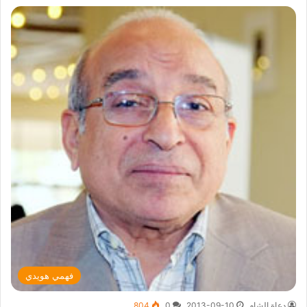
فهمي هويدي
دعاة الشام
2013-09-10
0
804