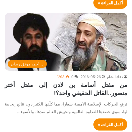
أكمل القراءة »
د. أحمد موفق زيدان
دعاة الشام
2016-05-26
0
1٬293
من مقتل أسامة بن لادن إلى مقتل أختر
منصور..القاتل الحقيقي واحد؟!
ترفع الحركات الإسلامية الأممية شعارا، مما كلّفها الكثير دون نتائج إيجابية
لها، سوى حصدها للعداوة العالمية وتجييش العالم ضدها، والأسوء…
أكمل القراءة »