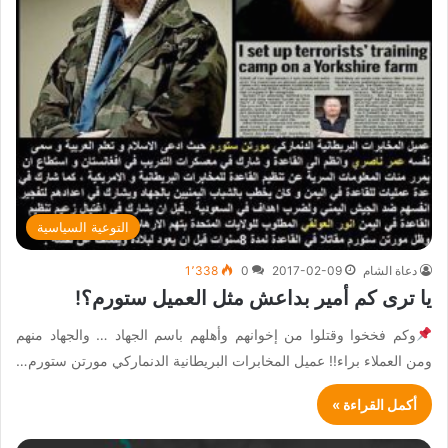
التوعية السياسية
دعاة الشام
2017-02-09
0
1٬338
يا ترى كم أمير بداعش مثل العميل ستورم؟!
وكم فخخوا وقتلوا من إخوانهم وأهلهم باسم الجهاد … والجهاد منهم
ومن العملاء براء!! عميل المخابرات البريطانية الدنماركي مورتن ستورم…
أكمل القراءة »