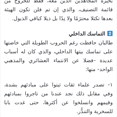
بخيرة المجاهدين الذين معه، فقط للخروج من
قائمة التصنيف، والذي إن تم فلن تكون الهيئة
بعدها تكتلا محترَمًا ولا نِدًا بل ذيلا كباقي الذيول.
التماسك الداخلي
طالبان حافظت رغم الحروب الطويلة التي خاضتها
على تماسك بيتها الداخلي، والذي كان له أسباب
عديدة -فضلا عن الانتماء العشائري والمذهبي
الواحد- منها:
١- تصدر علماء ثقات ثبتوا على مبادئهم بشدة،
وفي مقابل ذلك نجد عندنا من تاجروا بمبادئهم
وقيمهم وانسلخوا عن أكثرها، حتى غدت بابا
للسخرية والتندُّر.