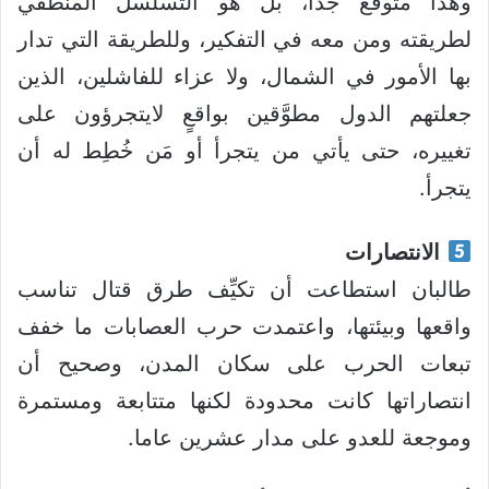
وهذا متوقَّع جدا، بل هو التسلسل المنطقي
لطريقته ومن معه في التفكير، وللطريقة التي تدار
بها الأمور في الشمال، ولا عزاء للفاشلين، الذين
جعلتهم الدول مطوَّقين بواقعٍ لايتجرؤون على
تغييره، حتى يأتي من يتجرأ أو مَن خُطِط له أن
يتجرأ.
الانتصارات
طالبان استطاعت أن تكيِّف طرق قتال تناسب
واقعها وبيئتها، واعتمدت حرب العصابات ما خفف
تبعات الحرب على سكان المدن، وصحيح أن
انتصاراتها كانت محدودة لكنها متتابعة ومستمرة
وموجعة للعدو على مدار عشرين عاما.