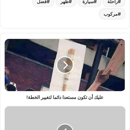
راحلة
سيارة
ظهر
فضل
مركوب
‏عليك
أن
تكون
مستعدا
دائما
لتغيير
الخطة!
‏عليك أن تكون مستعدا دائما لتغيير الخطة!
متوهمين
حالكم
طالبان؟!