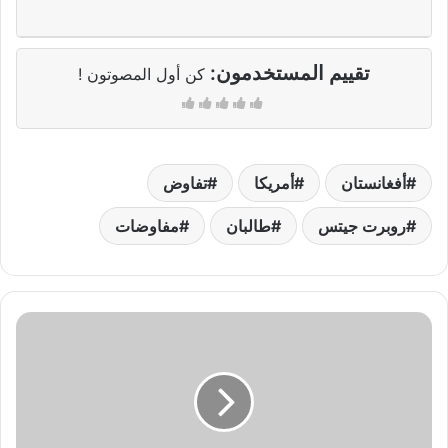
تقييم المستخدمون:
كن أول المصوتون !
أفغانستان
أمريكا
تفاوض
روبرت جيتس
طالبان
مفاوضات
الناطق
باسم
اللجنة
المركزية
عدنان
المسالمة
يطلب