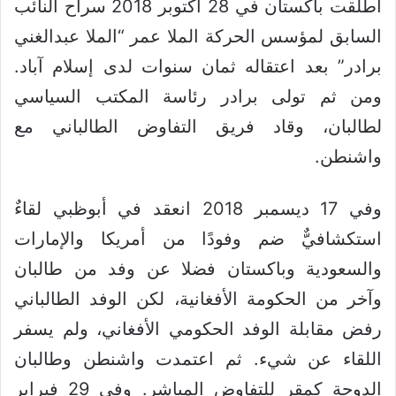
أطلقت باكستان في 28 أكتوبر 2018 سراح النائب
السابق لمؤسس الحركة الملا عمر “الملا عبدالغني
برادر” بعد اعتقاله ثمان سنوات لدى إسلام آباد.
ومن ثم تولى برادر رئاسة المكتب السياسي
لطالبان، وقاد فريق التفاوض الطالباني مع
واشنطن.
وفي 17 ديسمبر 2018 انعقد في أبوظبي لقاءٌ
استكشافيٌّ ضم وفودًا من أمريكا والإمارات
والسعودية وباكستان فضلا عن وفد من طالبان
وآخر من الحكومة الأفغانية، لكن الوفد الطالباني
رفض مقابلة الوفد الحكومي الأفغاني، ولم يسفر
اللقاء عن شيء. ثم اعتمدت واشنطن وطالبان
الدوحة كمقر للتفاوض المباشر. وفي 29 فبراير