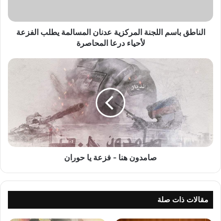
الفزعة
لأحياء
درعا
الناطق باسم اللجنة المركزية عدنان المسالمة يطلب الفزعة
المحاصرة
لأحياء درعا المحاصرة
صامدون
هنا
-
فزعة
يا
حوران
صامدون هنا - فزعة يا حوران
مقالات ذات صلة