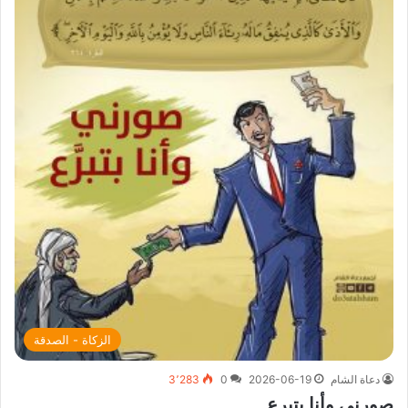
الزكاة - الصدقة
دعاة الشام
2026-06-19
0
3٬283
صورني وأنا بتبرع