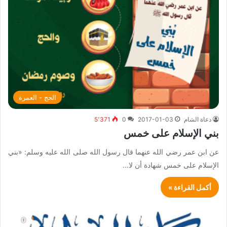
الحج - العمرة
دعاة الشام
2017-01-03
0
5٬371
بني الإسلام على خمس
عن ابن عمر رضي الله عنهما قال رسول الله صلى الله عليه وسلم: «بني
الإسلام على خمس شهادة أن لا…
أكمل القراءة »