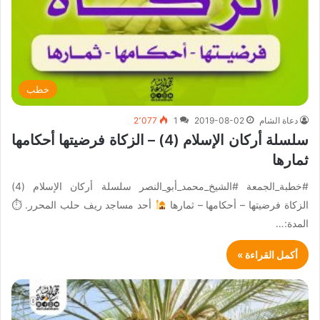
خطب
دعاة الشام
2019-08-02
1
2٬077
سلسلة أركان الإسلام (4) – الزكاة فرضيتها أحكامها
ثمارها
#خطبة_الجمعة #الشيخ_محمد_أبو_النصر سلسلة أركان الإسلام (4)
الزكاة فرضيتها – أحكامها – ثمارها
أحد مساجد ريف حلب المحرر. ⏱
المدة:…
أكمل القراءة »