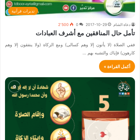
تدبرات قرآنية
دعاة الشام
2017-10-29
0
2٬500
تأمل حال المنافقين مع أشرف العبادات
ففي الصلاة (لا يأتون إلا وهم كسالى) ومع الزكاة (ولا ينفقون إلا وهم
كارهون) فإياك والتشبه بهم …
أكمل القراءة »