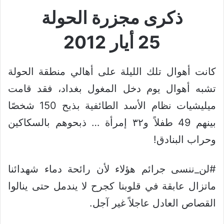
ذكرى مجزرة الحولة
25 أيار 2012
كانت أهوال تلك الليلة على أهالي منطقة الحولة
تشبه أهوال يوم دخل المغول بغداد، فقد قامت
ميليشيات نظام الأسد الطائفية بذبح 150 شخصًا
بينهم 49 طفلاً و٣٢ إمرأة … ذبحوهم بالسكاكين
وحراب البنادق!
#لن_ننسى جرائم هؤلاء لأن رائحة دماء شهدائنا
ماتزال عابقة في قلوبنا كجرح لا يندمل حتى ينالوا
القصاص العادل عاجلاً غير آجل.