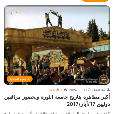
التوعية النوعية
دعاة الشام
2024-05-17
0
1٬497
أكبر مظاهرة بتاريخ جامعة الثورة وبحضور مراقبين
دوليين 17/أيار/2017
#حدث_في_مثل_هذا_اليوم #حلب : ساحة #الجامعة أكبر مظاهرة بتاريخ