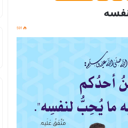
نفسه
591