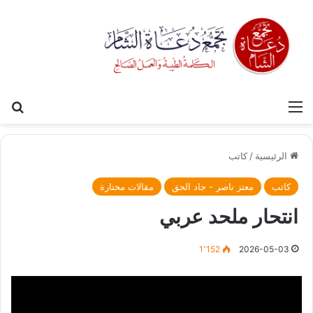
القائمة
بح
الرئيسية
/
كاتب
كاتب
معتز ناصر - جاد الحق
مقالات مختارة
انتحار ملحد عربي
1٬152
2026-05-03