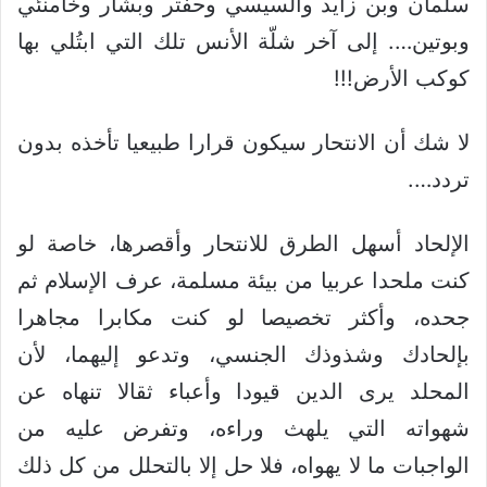
سلمان وبن زايد والسيسي وحفتر وبشار وخامنئي
وبوتين…. إلى آخر شلّة الأنس تلك التي ابتُلي بها
كوكب الأرض!!!
لا شك أن الانتحار سيكون قرارا طبيعيا تأخذه بدون
تردد….
الإلحاد أسهل الطرق للانتحار وأقصرها، خاصة لو
كنت ملحدا عربيا من بيئة مسلمة، عرف الإسلام ثم
جحده، وأكثر تخصيصا لو كنت مكابرا مجاهرا
بإلحادك وشذوذك الجنسي، وتدعو إليهما، لأن
المحلد يرى الدين قيودا وأعباء ثقالا تنهاه عن
شهواته التي يلهث وراءه، وتفرض عليه من
الواجبات ما لا يهواه، فلا حل إلا بالتحلل من كل ذلك