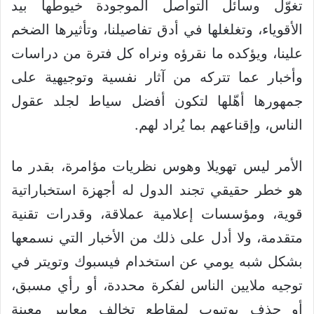
تغوّل وسائل التواصل الموجودة خيوطها بيد
الأقوياء، وتغلغلها في أدق تفاصيلنا، وتأثيرها الضخم
علينا، ويؤكده ما نقرؤه ونراه كل فترة من دراسات
وأخبار عما تتركه من آثار نفسية وتوجيهية على
جمهورها أهّلها لتكون أفضل سياط لجلد عقول
الناس، وإقناعهم بما يُراد لهم.
الأمر ليس تهويلا وهوس نظريات مؤامرة، بقدر ما
هو خطر حقيقي تجند الدول له أجهزة استخباراتية
قوية، ومؤسسات إعلامية عملاقة، وقدرات تقنية
متقدمة، ولا أدل على ذلك من الأخبار التي نسمعها
بشكل شبه يومي عن استخدام فيسبوك وتويتر في
توجيه ملايين الناس لفكرة محددة، أو رأي مسبق،
أو حذف يوتيوب لمقاطع تخالف معايير معينة