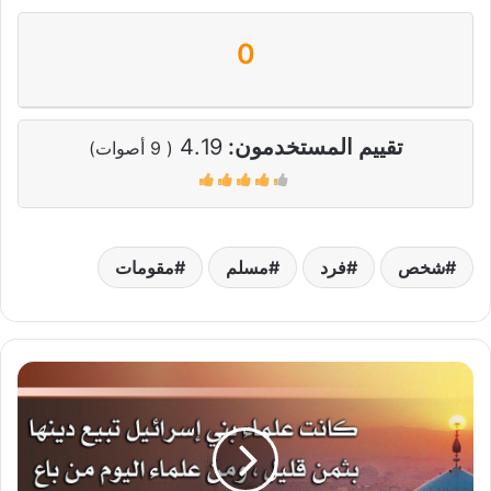
0
تقييم المستخدمون:
4.19
(
9
أصوات)
شخص
فرد
مسلم
مقومات
علماء
السوء
باعوا
دينهم
بلا
ثمن!!