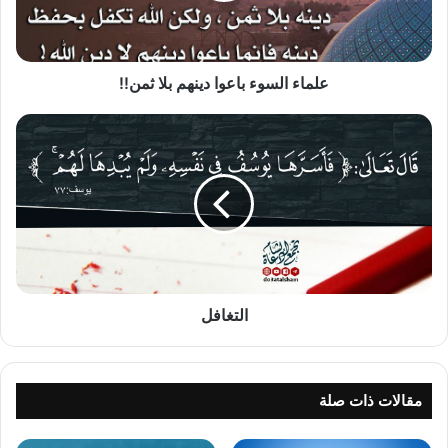
علماء السوء باعوا دينهم بلا ثمن!!
التغافل
التغافل
مقالات ذات صلة