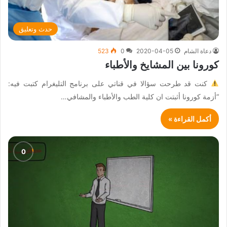
حدث وتعليق
دعاة الشام
2020-04-05
0
523
كورونا بين المشايخ والأطباء
كنت قد طرحت سؤالا في قناتي على برنامج التليغرام كتبت فيه:
“أزمة كورونا أثبتت ان كلية الطب والأطباء والمشافي…
أكمل القراءة »