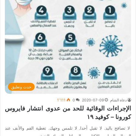
حدث وتعليق
دعاة الشام
2020-07-09
0
1٬111
الإجراءات الوقائية للحد من عدوى انتشار فايروس
كورونا – كوفيد ١٩
لا تصافح باليد. لا تقبل أحدا. لا تلمس وجهك. تغطية الفم والأنف عند
السعال والعطس. الإكثار من السوائل والعصائر الغنية…