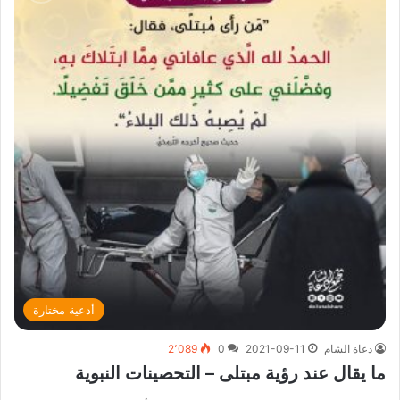
أدعية مختارة
دعاة الشام
2021-09-11
0
2٬089
ما يقال عند رؤية مبتلى – التحصينات النبوية