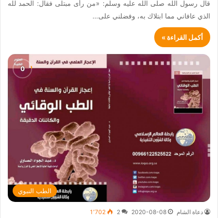
قال رسول الله صلى الله عليه وسلم: «من رأى مبتلى فقال: الحمد لله
الذي عافاني مما ابتلاك به، وفضلني على…
أكمل القراءة »
الطب النبوي
دعاة الشام
2020-08-08
2
1٬702