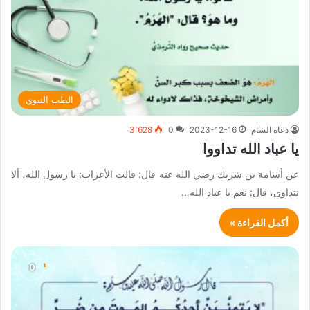
الطب النبوي
دعاة الشام
2023-12-16
0
3٬628
يا عباد الله تداووا
عن أسامة بن شريك رضي الله عنه قال: قالت الأعراب: يا رسول الله، ألا
نتداوى، قال: نعم يا عباد الله…
أكمل القراءة »