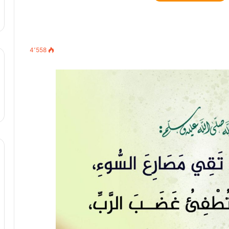
4٬558