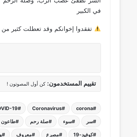
السر تطفئ غضب الرب، وصلة الرحم تز
في الكبير
تفقدوا إخوانكم وقد تعطلت كثير من 
تقييم المستخدمون:
كن أول المصوتون !
VID-19
Coronavirus
corona
سر
سوء
صلة رحم
طاعون
كوفيد-19
مصرع
معروف
و