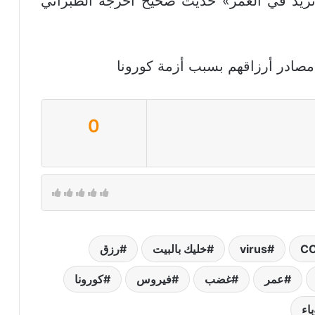
يد في العمر» حديث صحيح أخرجه الطبراني
مصادر أرزاقهم بسبب أزمة كورونا
0
CO
virus
خليك بالبيت
رزق
عمر
غضب
فيروس
كورونا
باء