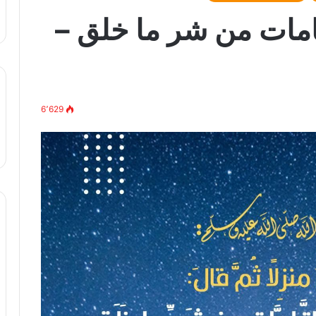
تامات من شر ما خلق –
6٬629