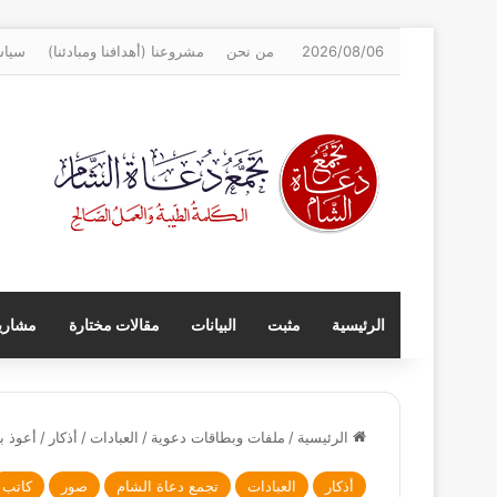
2026/08/06
من نحن
مشروعنا (أهدافنا ومبادئنا)
سياس
الرئيسية
مثبت
البيانات
مقالات مختارة
مشاريع
الرئيسية
/
ملفات وبطاقات دعوية
/
العبادات
/
أذكار
/
أعوذ ب
أذكار
العبادات
تجمع دعاة الشام
صور
كاتب