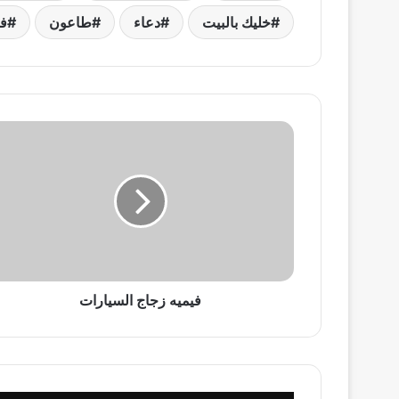
خليك بالبيت
دعاء
طاعون
ف
فيميه
زجاج
السيارات
فيميه زجاج السيارات