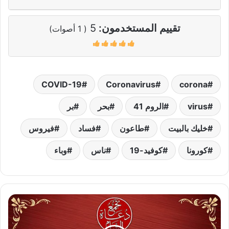
تقييم المستخدمون:
5
(
1
أصوات)
COVID-19
Coronavirus
corona
virus
الروم 41
بحر
بر
خليك بالبيت
طاعون
فساد
فيروس
كورونا
كوفيد-19
ناس
وباء
الذين
يبلغون
رسالات