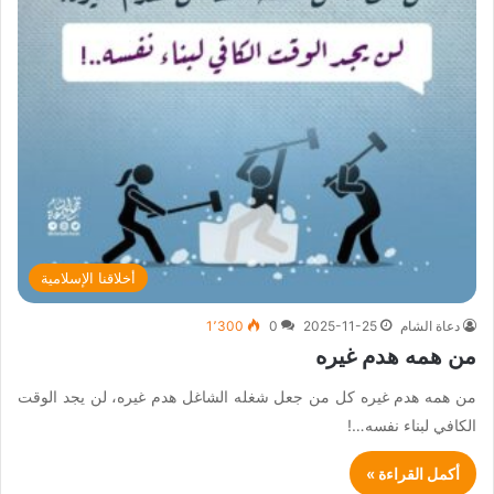
أخلاقنا الإسلامية
دعاة الشام
2025-11-25
0
1٬300
من همه هدم غيره
من همه هدم غيره كل من جعل شغله الشاغل هدم غيره، لن يجد الوقت
الكافي لبناء نفسه…!
أكمل القراءة »