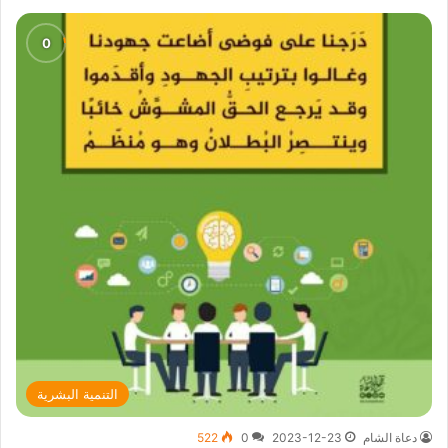
التنمية البشرية
دعاة الشام
2023-12-23
0
522