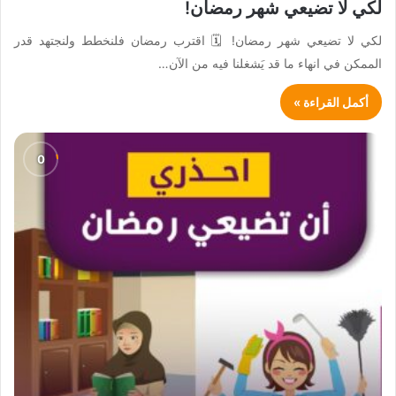
لكي لا تضيعي شهر رمضان!
لكي لا تضيعي شهر رمضان! 🗓 اقترب رمضان فلنخطط ولنجتهد قدر
الممكن في انهاء ما قد يَشغلنا فيه من الآن…
أكمل القراءة »