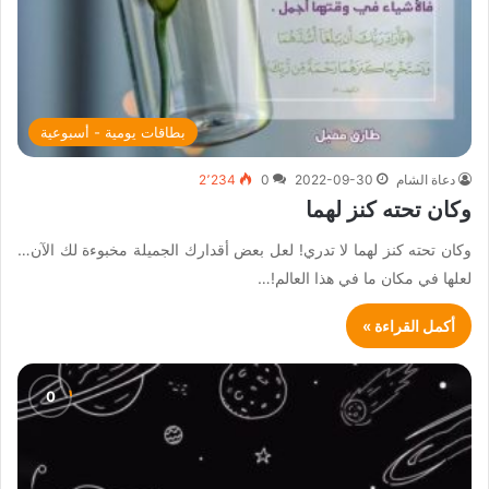
بطاقات يومية - أسبوعية
دعاة الشام
2022-09-30
0
2٬234
وكان تحته كنز لهما
وكان تحته كنز لهما لا تدري! لعل بعض أقدارك الجميلة مخبوءة لك الآن…
لعلها في مكان ما في هذا العالم!…
أكمل القراءة »