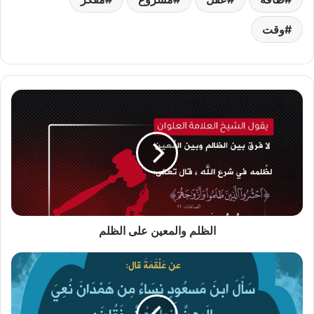
وقت
الظلم
والمعين
على
الظلم
الظلم والمعين على الظلم
خروج
معتدة
الوفاة
نهارا