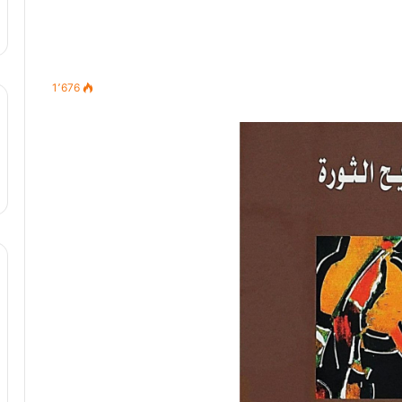
1٬676