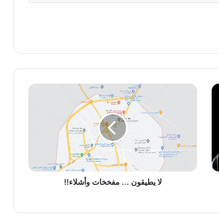
لا
يطيقون
...
مفخخات
وأشلاء!!
لا يطيقون ... مفخخات وأشلاء!!