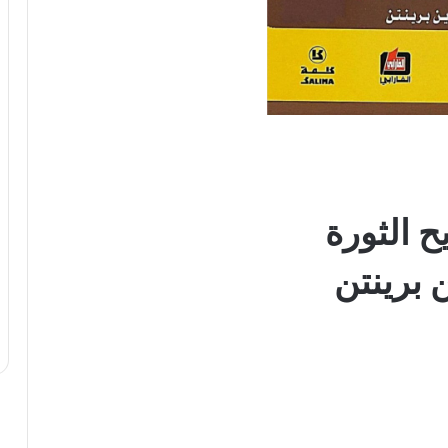
 الثورة
 برينتن